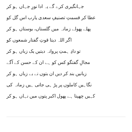
جہانگیری کرے گے یہ ادا نورِ جہاں ہو کر
عطا کر قسمتِ تصنیفِ سعدی یارب اس گل کو
پھلے پھولے زمانہ میں گلستاں، بوستاں ہو کر
اگر اللہ دیتا قوتِ گفتار شمعوں کو
تو دادِ ہمتِ پروانہ دیتیں یک زباں ہو کر
مجالِ گفتگو کس کو ہے ان کے حسن کے آگے
زبانیں بند کر دیں ان بتوں نے بے زباں ہو کر
نگاہیں کاملوں پر پڑ ہی جاتی ہیں زمانہ کی
کہیں چھپتا ہے پھول اکبر پتوں میں نہاں ہو کر