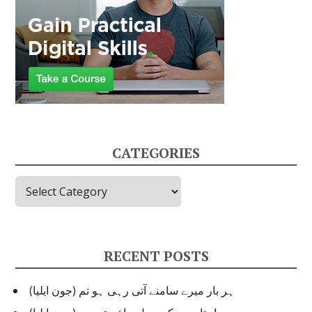
CATEGORIES
C
a
t
e
g
RECENT POSTS
o
r
ہر بار میرے سامنے آتی رہی ہو تم (جون ایلیا)
i
e