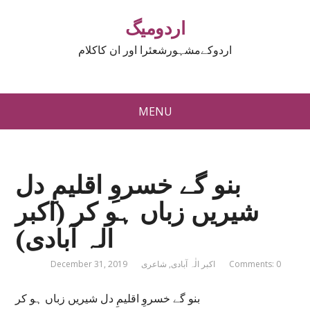
اردومیگ
اردوکےمشہورشعئرا اور ان کاکلام
MENU
بنو گے خسروِ اقلیمِ دل
شیریں زباں ہو کر (اکبر
الہ آبادی)
Comments: 0
اکبر الٰہ آبادی
,
شاعری
December 31, 2019
بنو گے خسروِ اقلیمِ دل شیریں زباں ہو کر