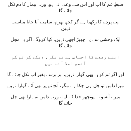
ضبطِ غم کا اب اور اس سے وعدہ نہ ہو، ورنہ بیمار کا دم نکل
جائے گا
اپنے پردے کا رکھنا ہے گر کچھ بھرم، سامنے آنا جانا مناسب
نہیں
ایک وحشی سے یہ چھیڑ اچھی نہیں، کیا کروگے اگر یہ مچل
جائے گا
اپنے وعدے کا احساس ہے تو مگر، دیکھ کر تم کو
آنسو امڈ آئے ہیں
اور اگر تم کو یہ بھی گوارا نہیں، ابر برسے بغیر اب نکل جائے گا
میرا دامن تو جل ہی چکا ہے مگر، آنچ تم پر بھی آئے گوارا نہیں
میرے آنسو نہ پونچھو خدا کے لیے، ورنہ دامن تمہارا بھی جل
جائے گا