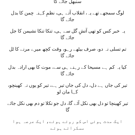
سنبھل جائے گا
لوگ سمجھے تھے یہ، انقلاب آتے ہی، نظمِ کہنہ چمن کا بدل
جائے گا
یہ خبر کس کو تھی آتشِ گل سے ہی، تنکا تنکا نشیمن کا جل
جائے گا
تم تسلی نہ دو، صرف بیٹھے رہو، وقت کچھ میرے مرنے کا ٹل
جائے گا
کیا یہ کم ہے مسیحا کے رہنے ہی سے، موت کا بھی ارادہ بدل
جائے گا
تیر کی جاں ہے دل، دل کی جاں تیر ہے، تیر کو یوں نہ کھینچو،
کہا مان لو
تیر کھینچا تو دل بھی نکل آئے گا، دل جو نکلا تو دم بھی نکل جائے
گا
ایک مدت ہوئی اس کو روئے ہوئے، ایک عرصہ ہوا
مسکرائے ہوئے