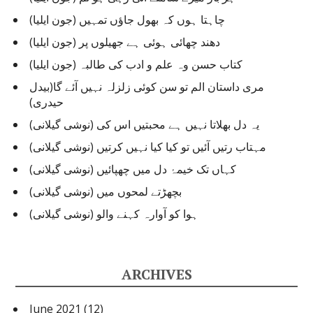
چاہتا ہوں کہ بھول جاؤں تمہیں (جون ایلیا)
دھند چھائی ہوئی ہے جھیلوں پر (جون ایلیا)
کتاب حسن وہ علم و ادب کی طالبہ (جون ایلیا)
مری داستان الم تو سن کوئی زلزلہ نہیں آئے گا(بیدل
حیدری)
یہ دل بھلاتا نہیں ہے محبتیں اس کی (نوشی گیلانی)
مہتاب رتیں آئیں تو کیا کیا نہیں کرتیں (نوشی گیلانی)
کہاں تک خیمۂ دل میں چھپائیں (نوشی گیلانی)
بچھڑتے لمحوں میں (نوشی گیلانی)
ہوا کو آوارہ کہنے والو (نوشی گیلانی)
ARCHIVES
June 2021
(12)