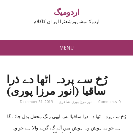
اردومیگ
اردوکےمشہورشعئرا اور ان کاکلام
MENU
رُخ سے پردہ اٹھا دے ذرا
ساقیا (انور مرزا پوری)
Comments: 0
انور مرزا پوری
,
شاعری
December 31, 2019
رُخ سے پردہ اٹھا دے ذرا ساقیا! بس ابھی رنگِ محفل بدل جائے گا
ہے جو بے ہوش وہ ہوش میں آئے گا، گرنے والا ہے جو وہ