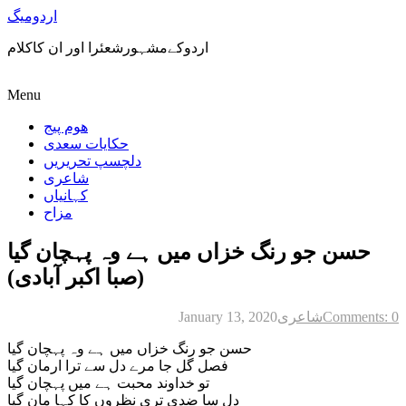
اردومیگ
اردوکےمشہورشعئرا اور ان کاکلام
Menu
ھوم پیج
حکایات سعدی
دلچسپ تحریریں
شاعری
کہانیاں
مزاح
حسن جو رنگ خزاں میں ہے وہ پہچان گیا
(صبا اکبر آبادی)
Comments: 0
شاعری
January 13, 2020
حسن جو رنگ خزاں میں ہے وہ پہچان گیا
فصل گل جا مرے دل سے ترا ارمان گیا
تو خداوند محبت ہے میں پہچان گیا
دل سا ضدی تری نظروں کا کہا مان گیا