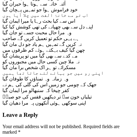
آئنہ خانہ سے ہوتا ہوا حیران گیا
خود فراموش ہوا جو تمہیں پہچان گیا
اب تو مے خانۂ الفت میں چلا آیا ہوں
اس سے کیا بحث رہا یا میرا ایمان گیا
اپنے دل سے بھی چھپانے کی تھی کوشش کیا کیا
وہ مرا حال محبت جسے تو جان گیا
ہے یہی حکم تو تعمیل کریں گے صاحب
نہ کریں گے تمہیں ہم یاد جو دل مان گیا
چھن گیا کیف بہکتے ہوئے کم ظرفوں میں
مے کدے سے بھی گیا میں تو پریشان گیا
نہ ملا چین کسی حال میں مجبوروں کو
مسکرائے تو ہر اک شخص برا مان گیا
اپنی رو میں جو بہائے لئے جاتا تھا ہمیں
وہ زمانہ وہ تمناؤں کا طوفان گیا
جھک کے چومی جو زمیں اس کی گلی کی ہم نے
کفر چیخا کہ سنبھالو مرا ایمان گیا
تیلیاں خون سے تر دیکھیں قفس کی جو صباؔ
اپنی سوکھی ہوئی آنکھوں پہ مرا دھیان گیا
Leave a Reply
Your email address will not be published.
Required fields are
marked
*