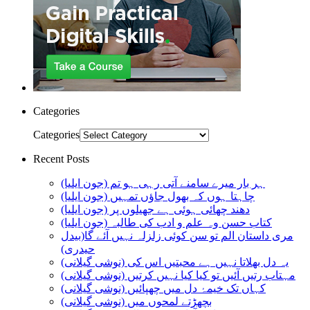
Categories
Categories
Recent Posts
ہر بار میرے سامنے آتی رہی ہو تم (جون ایلیا)
چاہتا ہوں کہ بھول جاؤں تمہیں (جون ایلیا)
دھند چھائی ہوئی ہے جھیلوں پر (جون ایلیا)
کتاب حسن وہ علم و ادب کی طالبہ (جون ایلیا)
مری داستان الم تو سن کوئی زلزلہ نہیں آئے گا(بیدل
حیدری)
یہ دل بھلاتا نہیں ہے محبتیں اس کی (نوشی گیلانی)
مہتاب رتیں آئیں تو کیا کیا نہیں کرتیں (نوشی گیلانی)
کہاں تک خیمۂ دل میں چھپائیں (نوشی گیلانی)
بچھڑتے لمحوں میں (نوشی گیلانی)