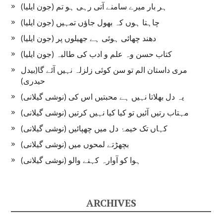
ہر بار میرے سامنے آتی رہی ہو تم (جون ایلیا)
چاہتا ہوں کہ بھول جاؤں تمہیں (جون ایلیا)
دھند چھائی ہوئی ہے جھیلوں پر (جون ایلیا)
کتاب حسن وہ علم و ادب کی طالبہ (جون ایلیا)
مری داستان الم تو سن کوئی زلزلہ نہیں آئے گا(بیدل
حیدری)
یہ دل بھلاتا نہیں ہے محبتیں اس کی (نوشی گیلانی)
مہتاب رتیں آئیں تو کیا کیا نہیں کرتیں (نوشی گیلانی)
کہاں تک خیمۂ دل میں چھپائیں (نوشی گیلانی)
بچھڑتے لمحوں میں (نوشی گیلانی)
ہوا کو آوارہ کہنے والو (نوشی گیلانی)
ARCHIVES