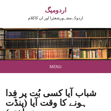
اردومیگ
اردوکےمشہورشعئرا اور ان کاکلام
MENU
شباب آیا کسی بُت پر فِدا
ہونے کا وقت آیا (پنڈت