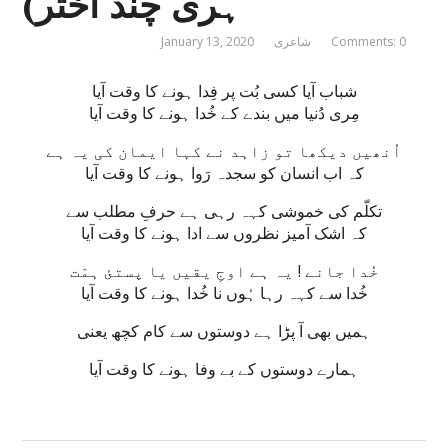
ہری چند اختر)
Comments: 0
شاعری
January 13, 2020
شباب آیا کسی بُت پر فِدا ہونے کا وقت آیا
مِری دُنیا میں بندے کے خُدا ہونے کا وقت آیا
اُنھیں دیکھا تو زاہد نے کہا ایمان کی یہ ہے
کہ اب انسان کو سجدہ رَوا ہونے کا وقت آیا
تکلّم کی خموشی کہہ رہی ہے حرفِ مطلب سے
کہ اشک آمیز نظروں سے ادا ہونے کا وقت آیا
خُدا جانے ! یہ ہے اوجِ یقیں یا پستئ ہمّت
خُدا سے کہہ رہا ہُوں نا خُدا ہونے کا وقت آیا
ہمیں بھی آ پڑا ہے دوستوں سے کام کچھ یعنی
ہمارے دوستوں کے بے وفا ہونے کا وقت آیا