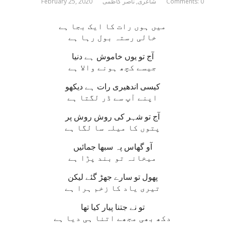
Comments: 0
شاعری
,
ناصر کاظمی
February 25, 2020
میں ہوں رات کا ایک بجا ہے
خالی رستہ بول رہا ہے
آج تو یوں خاموش ہے دنیا
جیسے کچھ ہونے والا ہے
کیسی اندھیری رات ہے دیکھو
اپنے آپ سے ڈر لگتا ہے
آج تو شہر کی روش روش پر
پتوں کا میلہ سا لگا ہے
آو گھاس پہ سبھا جمائیں
میخانہ تو بند پڑا ہے
پھول تو سارے جھڑ گئے لیکن
تیری یاد کا زخم ہرا ہے
تو نے جتنا پیار کیا تھا
دکھ بھی مجھے اتنا ہی دیا ہے