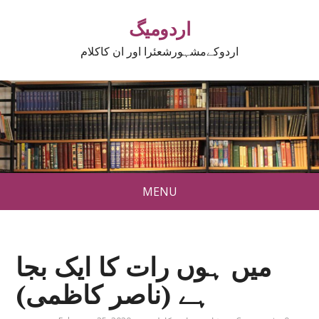
اردومیگ
اردوکےمشہورشعئرا اور ان کاکلام
MENU
میں ہوں رات کا ایک بجا
ہے (ناصر کاظمی)