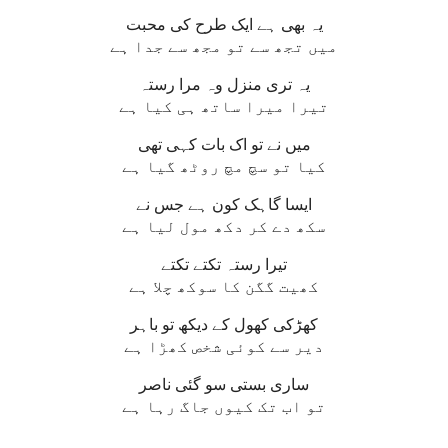
یہ بھی ہے ایک طرح کی محبت
میں تجھ سے تو مجھ سے جدا ہے
یہ تری منزل وہ مرا رستہ
تیرا میرا ساتھ ہی کیا ہے
میں نے تو اک بات کہی تھی
کیا تو سچ مچ روٹھ گیا ہے
ایسا گاہک کون ہے جس نے
سکھ دے کر دکھ مول لیا ہے
تیرا رستہ تکتے تکتے
کھیت گگن کا سوکھ چلا ہے
کھڑکی کھول کے دیکھ تو باہر
دیر سے کوئی شخص کھڑا ہے
ساری بستی سو گئی ناصر
تو اب تک کیوں جاگ رہا ہے