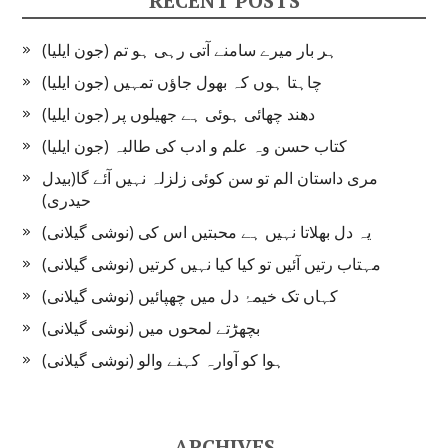
RECENT POSTS
ہر بار میرے سامنے آتی رہی ہو تم (جون ایلیا)
چاہتا ہوں کہ بھول جاؤں تمہیں (جون ایلیا)
دھند چھائی ہوئی ہے جھیلوں پر (جون ایلیا)
کتاب حسن وہ علم و ادب کی طالبہ (جون ایلیا)
مری داستان الم تو سن کوئی زلزلہ نہیں آئے گا(بیدل
حیدری)
یہ دل بھلاتا نہیں ہے محبتیں اس کی (نوشی گیلانی)
مہتاب رتیں آئیں تو کیا کیا نہیں کرتیں (نوشی گیلانی)
کہاں تک خیمۂ دل میں چھپائیں (نوشی گیلانی)
بچھڑتے لمحوں میں (نوشی گیلانی)
ہوا کو آوارہ کہنے والو (نوشی گیلانی)
ARCHIVES