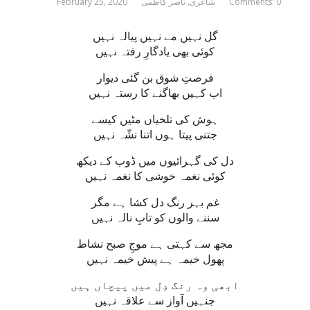
Comments: 0
شاعری
,
ناصر کاظمی
February 25, 2020
گل نہیں مے نہیں پیالہ نہیں
کوئی بھی یادگارِ رفتہ نہیں
فرصتِ شوق بن گئی دیوار
اب کہیں بھاگنے کا رستہ نہیں
ہوش کی تلخیاں مٹیں کیسے
جتنی پیتا ہوں اتنا نشّہ نہیں
دل کی گہرائیوں میں ڈوب کے دیکھ
کوئی نغمہ خوشی کا نغمہ نہیں
غم بہر رنگ دل کشا ہے مگر
سننے والوں کو تابِ نالہ نہیں
مجھ سے کہتی ہے موجِ صبح نشاط
پھول خیمہ ہے پیش خیمہ نہیں
ابھی وہ رنگ دِل میں پیچاں ہیں
جنہیں آواز سے علاقہ نہیں