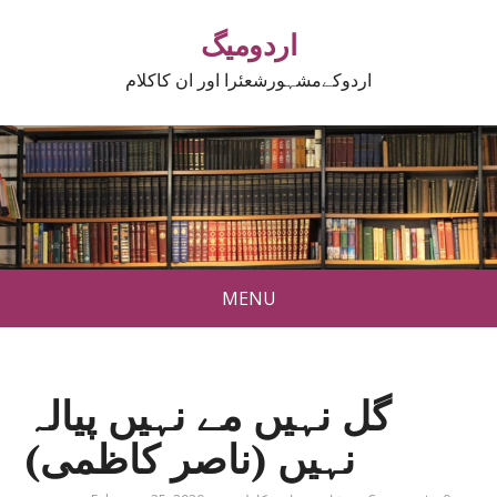
اردومیگ
اردوکےمشہورشعئرا اور ان کاکلام
MENU
گل نہیں مے نہیں پیالہ
نہیں (ناصر کاظمی)