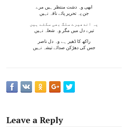
ابھی وہ دشت منتظر ہیں مرے
جن پہ تحریر پائے ناقہ نہیں
یہ اندھیرے سلگ بھی سکتے ہیں
تیرے دل میں مگر وہ شعلہ نہیں
راکھ کا ڈھیر ہے وہ دل ناصر
جس کی دھڑکن صدائے تیشہ نہیں
Leave a Reply