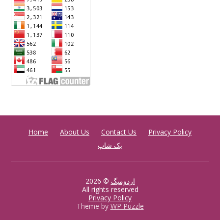
Home
About Us
Contact Us
Privacy Policy
بک شاپ
اردومیگ
© 2026
All rights reserved
Privacy Policy
Theme by
WP Puzzle