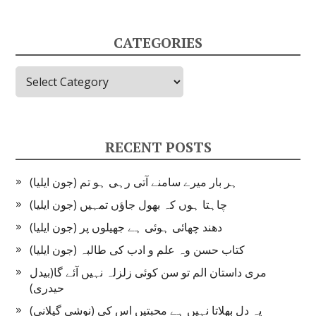
CATEGORIES
Categories
RECENT POSTS
ہر بار میرے سامنے آتی رہی ہو تم (جون ایلیا)
چاہتا ہوں کہ بھول جاؤں تمہیں (جون ایلیا)
دھند چھائی ہوئی ہے جھیلوں پر (جون ایلیا)
کتاب حسن وہ علم و ادب کی طالبہ (جون ایلیا)
مری داستان الم تو سن کوئی زلزلہ نہیں آئے گا(بیدل
حیدری)
یہ دل بھلاتا نہیں ہے محبتیں اس کی (نوشی گیلانی)