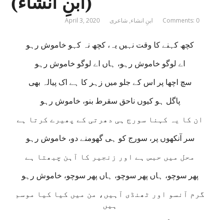
(ابنِ انشاء)
Comments: 0
ابنِ انشاء
,
شاعری
April 3, 2020
کچھ کہنے کا وقت نہیں یہ، کچھ نہ کہو خاموش رہو
اے لوگو خاموش رہو، ہاں اے لوگو خاموش رہو
سچ اچھا پر اس کے جلو میں زہر کا ہے اک پیالہ بھی
پاگل ہو کیوں ناحق سقرط بنو، خاموش رہو
ان کا یہ کہنا سورج ہی دھرتی کے پھیرے کرتا ہے
سر آنکھوں پر، سورج کو ہی گھومنے دو، خاموش رہو
محل میں حبس ہے اور زنجیر کا آہن چبھتا ہے
پھر سوچو، ہاں پھر سوچو، ہاں پھر سوچو، خاموش رہو
گرم آنسو اور ٹھنڈی آہیں، من میں کیا کیا موسم
ہیں