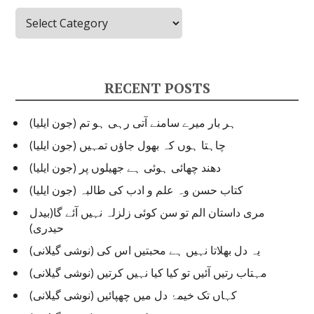
Categories
RECENT POSTS
ہر بار میرے سامنے آتی رہی ہو تم (جون ایلیا)
چاہتا ہوں کہ بھول جاؤں تمہیں (جون ایلیا)
دھند چھائی ہوئی ہے جھیلوں پر (جون ایلیا)
کتاب حسن وہ علم و ادب کی طالبہ (جون ایلیا)
مری داستان الم تو سن کوئی زلزلہ نہیں آئے گا(بیدل
حیدری)
یہ دل بھلاتا نہیں ہے محبتیں اس کی (نوشی گیلانی)
مہتاب رتیں آئیں تو کیا کیا نہیں کرتیں (نوشی گیلانی)
کہاں تک خیمۂ دل میں چھپائیں (نوشی گیلانی)