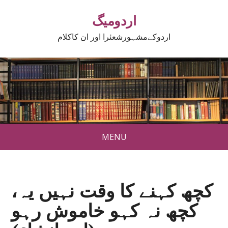
اردومیگ
اردوکےمشہورشعئرا اور ان کاکلام
MENU
کچھ کہنے کا وقت نہیں یہ،
کچھ نہ کہو خاموش رہو