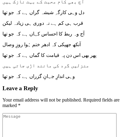
آج بھی کام محبت کے بہت نازک ہیں
دل وہی کارگہِ شیشہ گراں ہے کہ جو تھا
قرب ہی کم ہے نہ دوری ہی زیادہ لیکن
آج وہ ربط کا احساس کہاں ہے کہ جو تھا
آنکھ جھپکی کہ ادھر ختم ہُوا روزِ وصال
پھر بھی اس دن پہ قیامت کا گماں ہے کہ جو تھا
منزلیں گرد کی مانند اڑی جاتی ہیں
وہی اندازِ جہانِ گزراں ہے کہ جو تھا
Leave a Reply
Your email address will not be published.
Required fields are
marked
*