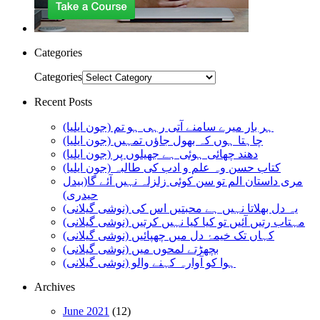
Categories
Categories
Recent Posts
ہر بار میرے سامنے آتی رہی ہو تم (جون ایلیا)
چاہتا ہوں کہ بھول جاؤں تمہیں (جون ایلیا)
دھند چھائی ہوئی ہے جھیلوں پر (جون ایلیا)
کتاب حسن وہ علم و ادب کی طالبہ (جون ایلیا)
مری داستان الم تو سن کوئی زلزلہ نہیں آئے گا(بیدل
حیدری)
یہ دل بھلاتا نہیں ہے محبتیں اس کی (نوشی گیلانی)
مہتاب رتیں آئیں تو کیا کیا نہیں کرتیں (نوشی گیلانی)
کہاں تک خیمۂ دل میں چھپائیں (نوشی گیلانی)
بچھڑتے لمحوں میں (نوشی گیلانی)
ہوا کو آوارہ کہنے والو (نوشی گیلانی)
Archives
June 2021
(12)