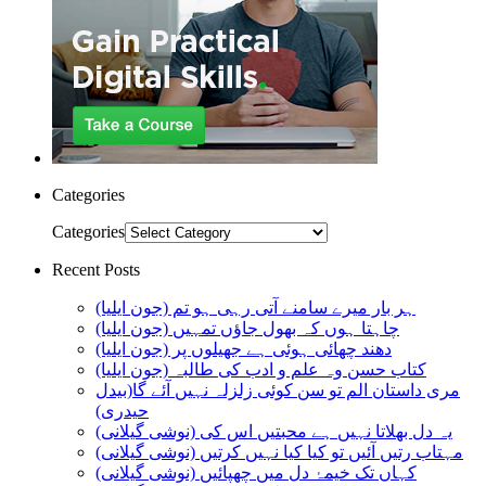
Categories
Categories
Recent Posts
ہر بار میرے سامنے آتی رہی ہو تم (جون ایلیا)
چاہتا ہوں کہ بھول جاؤں تمہیں (جون ایلیا)
دھند چھائی ہوئی ہے جھیلوں پر (جون ایلیا)
کتاب حسن وہ علم و ادب کی طالبہ (جون ایلیا)
مری داستان الم تو سن کوئی زلزلہ نہیں آئے گا(بیدل
حیدری)
یہ دل بھلاتا نہیں ہے محبتیں اس کی (نوشی گیلانی)
مہتاب رتیں آئیں تو کیا کیا نہیں کرتیں (نوشی گیلانی)
کہاں تک خیمۂ دل میں چھپائیں (نوشی گیلانی)