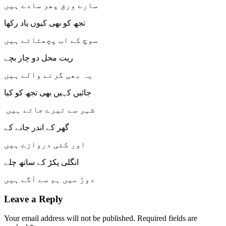
سارے ورق پھر سادے ہیں
تجھ کو بھی کیوں یاد رکھا
سوچ کے اب پچھتاتے ہیں
ریت محل دو چار بچے
یہ بھی گرنے والے ہیں
جائیں کہیں بھی تجھ کو کیا
شہر سے تیرے جاتے ہیں
گھر کے اندر جانے کے
اور کئی دروازے ہیں
انگلی پکڑ کے ساتھ چلے
دوڑ میں ہم سے آگے ہیں
Leave a Reply
Your email address will not be published.
Required fields are