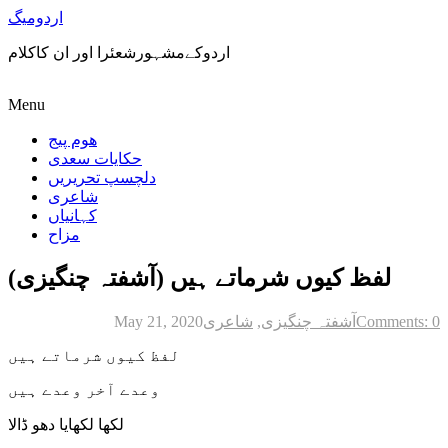
اردومیگ
اردوکےمشہورشعئرا اور ان کاکلام
Menu
ھوم پیج
حکایات سعدی
دلچسپ تحریریں
شاعری
کہانیاں
مزاح
لفظ کیوں شرماتے ہیں (آشفتہ چنگیزی)
Comments: 0
آشفتہ چنگیزی
,
شاعری
May 21, 2020
لفظ کیوں شرماتے ہیں
وعدے آخر وعدے ہیں
لکھا لکھایا دھو ڈالا