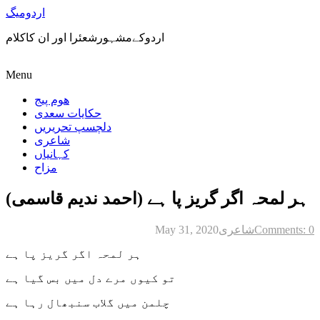
اردومیگ
اردوکےمشہورشعئرا اور ان کاکلام
Menu
ھوم پیج
حکایات سعدی
دلچسپ تحریریں
شاعری
کہانیاں
مزاح
ہر لمحہ اگر گریز پا ہے (احمد ندیم قاسمی)
Comments: 0
شاعری
May 31, 2020
ہر لمحہ اگر گریز پا ہے
تو کیوں مرے دل میں بس گیا ہے
چلمن میں گلاب سنبھال رہا ہے