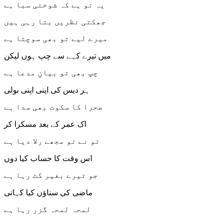
یہ تو ہے کہ شوخئی سبا ہے
جھکتی نظریں بتا رہی ہیں
میرے لیے تو بھی سوچتا ہے
میں تیرے کہے سے چپ ہوں لیکن
چپ بھی تو بیانِ مدعا ہے
ہر دیس کی اپنی اپنی بولی
صحرا کا سکوت بھی سدا ہے
اک عمر کے بعد مسکرا کر
تو نے تو مجھے رلا دیا ہے
اس وقت کا حساب کیا دوں
جو تیرے بغیر کٹ رہا ہے
ماضی کی سناؤں کیا کہانی
لمحہ لمحہ گزر رہا ہے