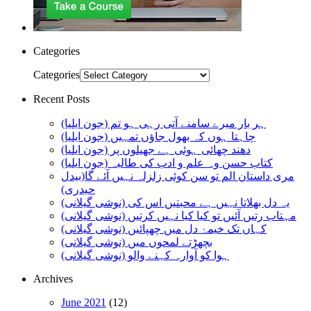
Categories
Categories
Recent Posts
ہر بار میرے سامنے آتی رہی ہو تم (جون ایلیا)
چاہتا ہوں کہ بھول جاؤں تمہیں (جون ایلیا)
دھند چھائی ہوئی ہے جھیلوں پر (جون ایلیا)
کتاب حسن وہ علم و ادب کی طالبہ (جون ایلیا)
مری داستان الم تو سن کوئی زلزلہ نہیں آئے گا(بیدل
حیدری)
یہ دل بھلاتا نہیں ہے محبتیں اس کی (نوشی گیلانی)
مہتاب رتیں آئیں تو کیا کیا نہیں کرتیں (نوشی گیلانی)
کہاں تک خیمۂ دل میں چھپائیں (نوشی گیلانی)
بچھڑتے لمحوں میں (نوشی گیلانی)
ہوا کو آوارہ کہنے والو (نوشی گیلانی)
Archives
June 2021
(12)