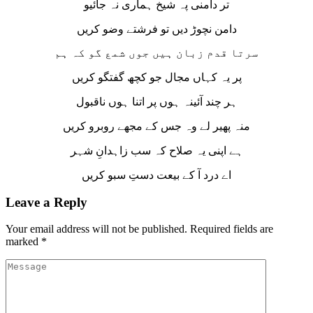
تر دامنی پہ شیخ ہماری نہ جائیو
دامن نچوڑ دیں تو فرشتے وضو کریں
سرتا قدم زبان ہیں جوں شمع گو کہ ہم
پر یہ کہاں مجال جو کچھ گفتگو کریں
ہر چند آئینہ ہوں پر اتنا ہوں ناقبول
منہ پھیر لے وہ جس کے مجھے روبرو کریں
ہے اپنی یہ صلاح کہ سب زاہدانِ شہر
اے درد آ کے بیعت دستِ سبو کریں
Leave a Reply
Your email address will not be published.
Required fields are
marked
*