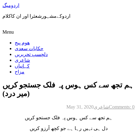
اردومیگ
اردوکےمشہورشعئرا اور ان کاکلام
Menu
ھوم پیج
حکایات سعدی
دلچسپ تحریریں
شاعری
کہانیاں
مزاح
ہم تجھ سے کس ہوس پہ فلک جستجو کریں
(میر درد)
Comments: 0
شاعری
May 31, 2020
ہم تجھ سے کس ہوس پہ فلک جستجو کریں
دل ہی نہیں رہا ہے جو کچھ آرزو کریں