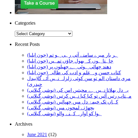
Categories
Categories
Recent Posts
ہر بار میرے سامنے آتی رہی ہو تم (جون ایلیا)
چاہتا ہوں کہ بھول جاؤں تمہیں (جون ایلیا)
دھند چھائی ہوئی ہے جھیلوں پر (جون ایلیا)
کتاب حسن وہ علم و ادب کی طالبہ (جون ایلیا)
مری داستان الم تو سن کوئی زلزلہ نہیں آئے گا(بیدل
حیدری)
یہ دل بھلاتا نہیں ہے محبتیں اس کی (نوشی گیلانی)
مہتاب رتیں آئیں تو کیا کیا نہیں کرتیں (نوشی گیلانی)
کہاں تک خیمۂ دل میں چھپائیں (نوشی گیلانی)
بچھڑتے لمحوں میں (نوشی گیلانی)
ہوا کو آوارہ کہنے والو (نوشی گیلانی)
Archives
June 2021
(12)