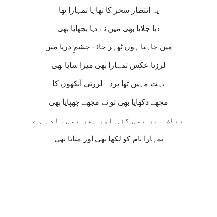
یہ انتظار سحر کا تھا یا تمہارا تھا
دیا جلایا بھی میں نے دیا بجھایا بھی
میں چاہتا ہوں ٹھہر جائے چشمِ دریا میں
لرزتا عکس تمہارا بھی میرا سایا بھی
بہت مہین تھا پردہ لرزتی آنکھوں کا
مجھے دکھایا بھی تو نے مجھے چھپایا بھی
بیاض بھر بھی گئی اور پھر بھی سادہ ہے
تمہارا نام کو لکھا بھی اور متایا بھی