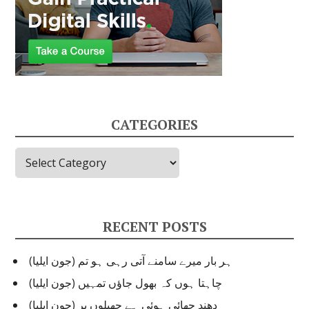
CATEGORIES
Categories
RECENT POSTS
ہر بار میرے سامنے آتی رہی ہو تم (جون ایلیا)
چاہتا ہوں کہ بھول جاؤں تمہیں (جون ایلیا)
دھند چھائی ہوئی ہے جھیلوں پر (جون ایلیا)