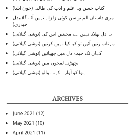
کتاب حسن وہ علم و ادب کی طالبہ (جون ایلیا)
مری داستان الم تو سن کوئی زلزلہ نہیں آئے گا(بیدل
حیدری)
یہ دل بھلاتا نہیں ہے محبتیں اس کی (نوشی گیلانی)
مہتاب رتیں آئیں تو کیا کیا نہیں کرتیں (نوشی گیلانی)
کہاں تک خیمۂ دل میں چھپائیں (نوشی گیلانی)
بچھڑتے لمحوں میں (نوشی گیلانی)
ہوا کو آوارہ کہنے والو (نوشی گیلانی)
ARCHIVES
June 2021
(12)
May 2021
(10)
April 2021
(11)