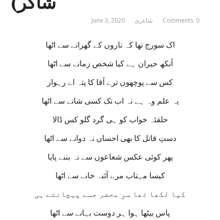
شاکر)
Comments: 0
شاعری
June 3, 2020
اک سورج تھا کہ تاروں کے گھرانے سے اٹھا
آنکھ حیران ہے کیا شخص زمانے سے اٹھا
کس سے پوچھوں ترے آقا کا پتہ اے رہوار
یہ علم وہ ہے نہ اب تک کسی شانے سے اٹھا
حلقئہ خواب کو ہی گرد گلو کس ڈالا
دستِ قاتل کا بھی احساں نہ دوانے سے اٹھا
پھر کوئی عکس شعاعوں سے نہ بننے پایا
کیسا مہتاب مرے آئنہ خانے سے اٹھا
کیا لکھا تھا سرِ محضر جسے پہچانتے ہی
پاس بیٹھا ہوا ہر دوست بہانے سے اٹھا