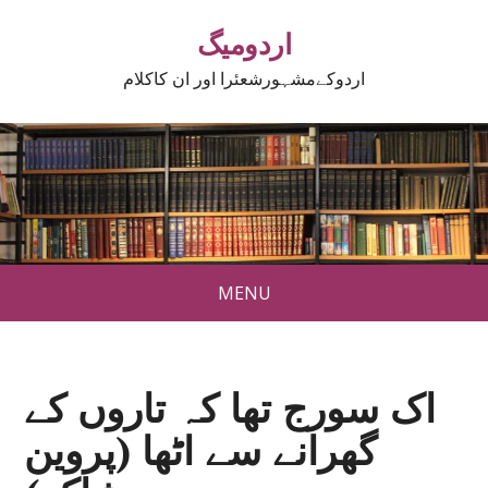
اردومیگ
اردوکےمشہورشعئرا اور ان کاکلام
MENU
اک سورج تھا کہ تاروں کے
گھرانے سے اٹھا (پروین