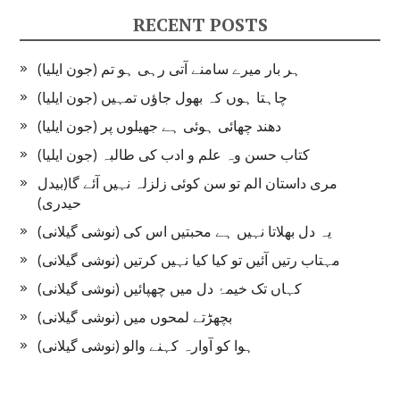
RECENT POSTS
ہر بار میرے سامنے آتی رہی ہو تم (جون ایلیا)
چاہتا ہوں کہ بھول جاؤں تمہیں (جون ایلیا)
دھند چھائی ہوئی ہے جھیلوں پر (جون ایلیا)
کتاب حسن وہ علم و ادب کی طالبہ (جون ایلیا)
مری داستان الم تو سن کوئی زلزلہ نہیں آئے گا(بیدل
حیدری)
یہ دل بھلاتا نہیں ہے محبتیں اس کی (نوشی گیلانی)
مہتاب رتیں آئیں تو کیا کیا نہیں کرتیں (نوشی گیلانی)
کہاں تک خیمۂ دل میں چھپائیں (نوشی گیلانی)
بچھڑتے لمحوں میں (نوشی گیلانی)
ہوا کو آوارہ کہنے والو (نوشی گیلانی)