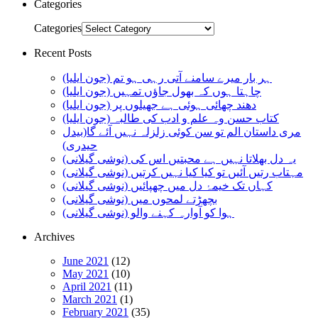
Categories
Categories
Recent Posts
ہر بار میرے سامنے آتی رہی ہو تم (جون ایلیا)
چاہتا ہوں کہ بھول جاؤں تمہیں (جون ایلیا)
دھند چھائی ہوئی ہے جھیلوں پر (جون ایلیا)
کتاب حسن وہ علم و ادب کی طالبہ (جون ایلیا)
مری داستان الم تو سن کوئی زلزلہ نہیں آئے گا(بیدل
حیدری)
یہ دل بھلاتا نہیں ہے محبتیں اس کی (نوشی گیلانی)
مہتاب رتیں آئیں تو کیا کیا نہیں کرتیں (نوشی گیلانی)
کہاں تک خیمۂ دل میں چھپائیں (نوشی گیلانی)
بچھڑتے لمحوں میں (نوشی گیلانی)
ہوا کو آوارہ کہنے والو (نوشی گیلانی)
Archives
June 2021
(12)
May 2021
(10)
April 2021
(11)
March 2021
(1)
February 2021
(35)