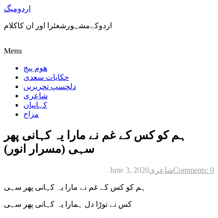
اردومیگ
اردوکےمشہورشعئرا اور ان کاکلام
Menu
ھوم پیج
حکایات سعدی
دلچسپ تحریریں
شاعری
کہانیاں
مزاح
ہم کو کس کے غم نے مارا یہ کہانی پھر
سہی (مسرار انور)
Comments: 0
شاعری
June 3, 2020
ہم کو کس کے غم نے مارا یہ کہانی پھر سہی
کس نے توڑا دل ہمارا یہ کہانی پھر سہی