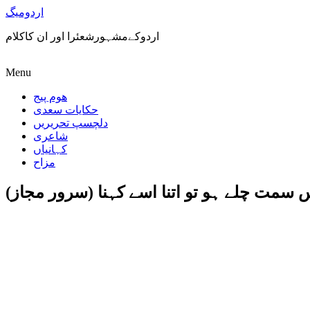
اردومیگ
اردوکےمشہورشعئرا اور ان کاکلام
Menu
ھوم پیج
حکایات سعدی
دلچسپ تحریریں
شاعری
کہانیاں
مزاح
 سمت چلے ہو تو اتنا اسے کہنا (سرور مجاز)