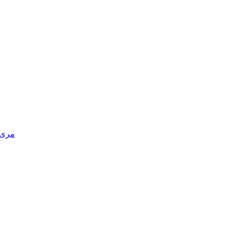
مری د