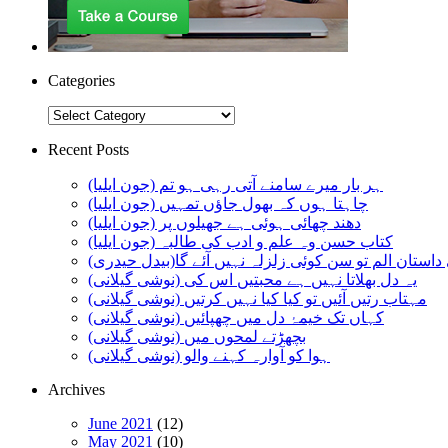
Categories
Categories
Recent Posts
ہر بار میرے سامنے آتی رہی ہو تم (جون ایلیا)
چاہتا ہوں کہ بھول جاؤں تمہیں (جون ایلیا)
دھند چھائی ہوئی ہے جھیلوں پر (جون ایلیا)
کتاب حسن وہ علم و ادب کی طالبہ (جون ایلیا)
استان الم تو سن کوئی زلزلہ نہیں آئے گا(بیدل حیدری)
یہ دل بھلاتا نہیں ہے محبتیں اس کی (نوشی گیلانی)
مہتاب رتیں آئیں تو کیا کیا نہیں کرتیں (نوشی گیلانی)
کہاں تک خیمۂ دل میں چھپائیں (نوشی گیلانی)
بچھڑتے لمحوں میں (نوشی گیلانی)
ہوا کو آوارہ کہنے والو (نوشی گیلانی)
Archives
June 2021
(12)
May 2021
(10)