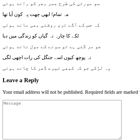
سو مورتی کی طرح عمر بھر کو راند ہوئی
مہ تمام! ابھی چھت پہ کون آیا تھا
کہ جس کے آگے تری روشنی بھی ماند ہوئی
ٹکے کا چارہ نہ گیاں کو زندگی میں دیا
جو مر گئی ہے تو سونے کے مول ناند ہوئی
نہ پوچھ کیوں اسے جنگل کی رات اچھی لگی
وہ لڑکی جو کہ کبھی تیرے گھر کا چاند ہوئی
Leave a Reply
Your email address will not be published.
Required fields are marked