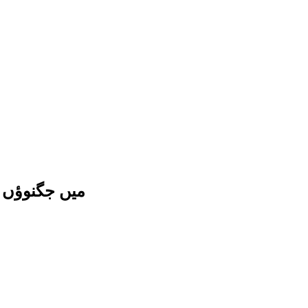
میں جگنوؤں ک