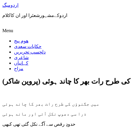
اردومیگ
اردوکےمشہورشعئرا اور ان کاکلام
Menu
ھوم پیج
حکایات سعدی
دلچسپ تحریریں
شاعری
کہانیاں
مزاح
ی طرح رات بھر کا چاند ہوئی (پروین شاکر)
میں جگنوؤں کی طرح رات بھر کا چاند ہوئی
ذرا سی دھوپ نکل آئی اور ماند ہوئی
حدودِ رقص سے آگے نکل گئی تھی کبھی