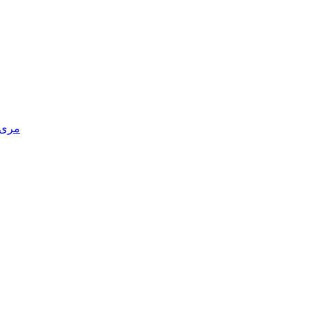
مری د