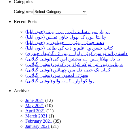
Categories
Categories
Recent Posts
ہر بار میرے سامنے آتی رہی ہو تم (جون ایلیا)
چاہتا ہوں کہ بھول جاؤں تمہیں (جون ایلیا)
دھند چھائی ہوئی ہے جھیلوں پر (جون ایلیا)
کتاب حسن وہ علم و ادب کی طالبہ (جون ایلیا)
استان الم تو سن کوئی زلزلہ نہیں آئے گا(بیدل حیدری)
یہ دل بھلاتا نہیں ہے محبتیں اس کی (نوشی گیلانی)
مہتاب رتیں آئیں تو کیا کیا نہیں کرتیں (نوشی گیلانی)
کہاں تک خیمۂ دل میں چھپائیں (نوشی گیلانی)
بچھڑتے لمحوں میں (نوشی گیلانی)
ہوا کو آوارہ کہنے والو (نوشی گیلانی)
Archives
June 2021
(12)
May 2021
(10)
April 2021
(11)
March 2021
(1)
February 2021
(35)
January 2021
(21)