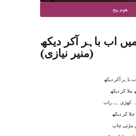
ھوم پیج
یں اب باہر آکر دیکھ
(منیر نیازی)
 باہر آکر دیکھ
ملا کر دیکھ
ہ کھڑی ہے رات
جلا کر دیکھ
س مڑتی چاپ