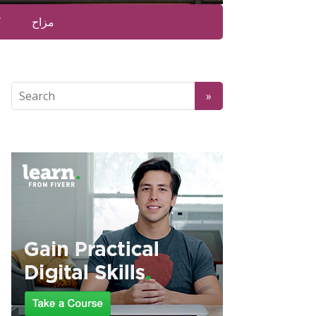
مزاح
ک