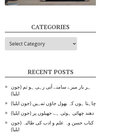
CATEGORIES
Categories
RECENT POSTS
ہر بار میرے سامنے آتی رہی ہو تم (جون
ایلیا)
چاہتا ہوں کہ بھول جاؤں تمہیں (جون ایلیا)
دھند چھائی ہوئی ہے جھیلوں پر (جون ایلیا)
کتاب حسن وہ علم و ادب کی طالبہ (جون
ایلیا)