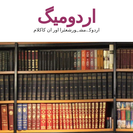
اردومیگ
اردوکےمشہورشعئرا اور ان کاکلام