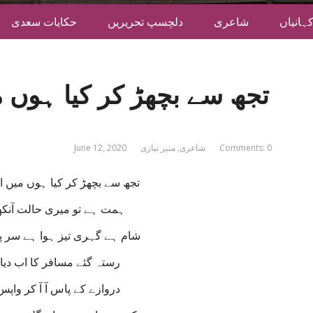
ہانیاں
شاعری
دلچسپ تحریریں
حکایات سعدی
تجھ سے بچھڑ کر کیا ہوں م
Comments: 0
شاعری
,
منیر نیازی
June 12, 2020
تجھ سے بچھڑ کر کیا ہوں میں اب
ہمت ہے تو میری حالت آنکھ 
شام ہے گہری تیز ہوا ہے سر پ
رستہ گئے مسافر کا اب دیا 
دروازے کے پاس آ آ کر واپ