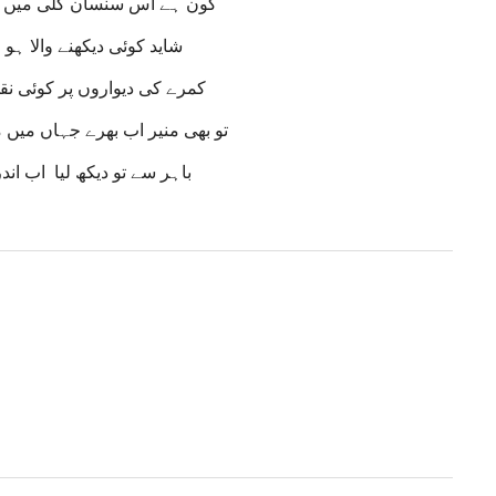
کون ہے اس سنسان گلی میں پا
شاید کوئی دیکھنے والا ہو 
کمرے کی دیواروں پر کوئی نق
تو بھی منیر اب بھرے جہاں میں 
باہر سے تو دیکھ لیا اب اند