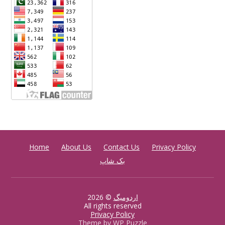
Home
About Us
Contact Us
Privacy Policy
بک شاپ
اردومیگ
© 2026
All rights reserved
Privacy Policy
Theme by
WP Puzzle