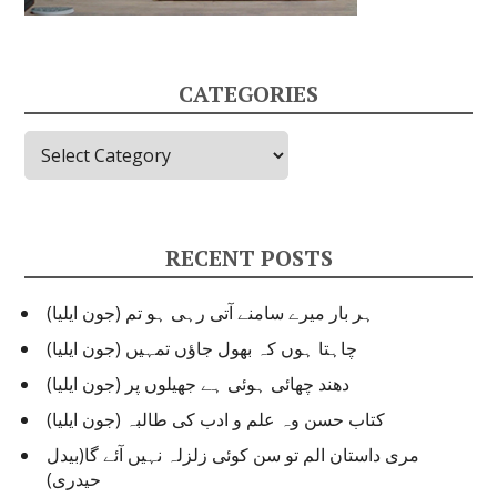
CATEGORIES
C
a
t
e
g
RECENT POSTS
o
r
ہر بار میرے سامنے آتی رہی ہو تم (جون ایلیا)
i
e
چاہتا ہوں کہ بھول جاؤں تمہیں (جون ایلیا)
s
دھند چھائی ہوئی ہے جھیلوں پر (جون ایلیا)
کتاب حسن وہ علم و ادب کی طالبہ (جون ایلیا)
مری داستان الم تو سن کوئی زلزلہ نہیں آئے گا(بیدل
حیدری)