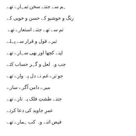
ہم سے جتنے سخن تمہارے تھے
رنگ و خوشبو کے حسن و خوبی کے
تم سے تھے جتنے استعارے تھے
تیرے قول و قرار سے پہلے
اپنے کچھا اور بھی سہارے تھے
جب وہ لعل و گہر حساب کئے
جو ترے غم نے دل پہ وارے تھے
میرے دامن آگرے سارے
جتنے طشتِ فلک پہ تارے تھے
عمرِ جاوید کی دعا کرتے
فیض اتنے وہ کب ہمارے تھے