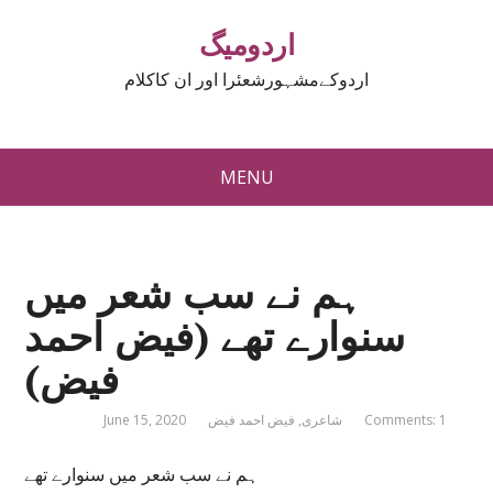
اردومیگ
اردوکےمشہورشعئرا اور ان کاکلام
MENU
ہم نے سب شعر میں
سنوارے تھے (فیض احمد
فیض)
Comments: 1
شاعری
,
فیض احمد فیض
June 15, 2020
ہم نے سب شعر میں سنوارے تھے