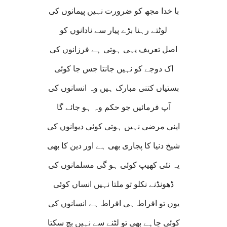
با خدا مجھ کو ضرورت نہیں پیمانوں کی
لوٹتے رہنا بڑے پیار سے نادانوں کو
اصل تعریف یہی ہوتی ہے فرزانوں کی
اک دوجے کو نہیں جانتا جس جا کوئی
بستیاں کتنی مبارک ہیں وہ انسانوں کی
آپ فرمائیں جو حکم وہ ہو جائے گا
اپنی مرضی نہیں ہوتی کوئی دیوانوں کی
شیخ دنیا کا پجاری بھی ہے اور دین کا بھی
یہ نئی کھیپ کوئی ہو گی مسلمانوں کی
ڈھونڈنے نکلو تو ملتا نہیں انساں کوئی
یوں تو افراط ہی افراط ہے انسانوں کی
کوئی چاہے بھی تو لٹنے سے نہیں بچ سکتا