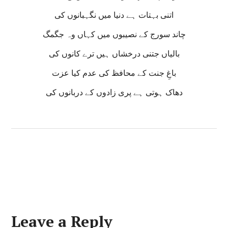
اتنی بہتات ہے دنیا میں نگہبانوں کی
چاند سورج کے نصیبوں میں کہاں وہ جگمگ
بالیاں جتنی درخشاں ہیں ترے کانوں کی
باغِ جنت کے محافظ کی عدم کیا عزت
دھاک ہوتی ہے پری زادوں کے دربانوں کی
Leave a Reply