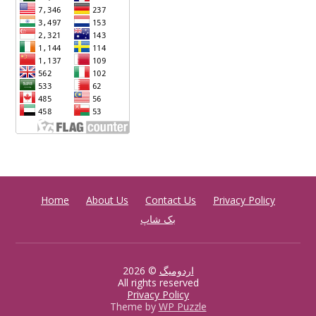
Home
About Us
Contact Us
Privacy Policy
بک شاپ
اردومیگ
© 2026
All rights reserved
Privacy Policy
Theme by
WP Puzzle