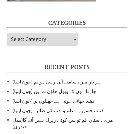
CATEGORIES
Categories
RECENT POSTS
ہر بار میرے سامنے آتی رہی ہو تم (جون ایلیا)
چاہتا ہوں کہ بھول جاؤں تمہیں (جون ایلیا)
دھند چھائی ہوئی ہے جھیلوں پر (جون ایلیا)
کتاب حسن وہ علم و ادب کی طالبہ (جون ایلیا)
مری داستان الم تو سن کوئی زلزلہ نہیں آئے گا(بیدل
حیدری)