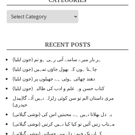
Categories
RECENT POSTS
ہر بار میرے سامنے آتی رہی ہو تم (جون ایلیا)
چاہتا ہوں کہ بھول جاؤں تمہیں (جون ایلیا)
دھند چھائی ہوئی ہے جھیلوں پر (جون ایلیا)
کتاب حسن وہ علم و ادب کی طالبہ (جون ایلیا)
مری داستان الم تو سن کوئی زلزلہ نہیں آئے گا(بیدل
حیدری)
یہ دل بھلاتا نہیں ہے محبتیں اس کی (نوشی گیلانی)
مہتاب رتیں آئیں تو کیا کیا نہیں کرتیں (نوشی گیلانی)
کہاں تک خیمۂ دل میں چھپائیں (نوشی گیلانی)