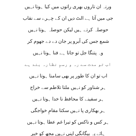
ورنہ ان تاروں بھری راتوں میں کیا ہوتا نہیں
جی میں آتا ہے الٹ دیں ان کے چہرے سے نقاب
حوصلہ کرتے ہیں لیکن حوصلہ ہوتا نہیں
شمع جس کی آبرو پر جان دے دے جھوم کر
وہ پتنگا جل تو جاتا ہے فنا ہوتا نہیں
اب تو مدت سے رہ و رسمِ نظارہ بند ہے
اب تو ان کا طور پر بھی سامنا ہوتا نہیں
ہر شناور کو نہیں ملتا تلاطم سے خراج
ہر سفینے کا محافظ نا خدا ہوتا نہیں
ہر بھکاری پا نہیں سکتا مقامِ خواجگی
ہر کس و ناکس کو تیرا غم عطا ہوتا نہیں
ہائے یہ بیگانگی اپنی نہیں مجھ کو خبر