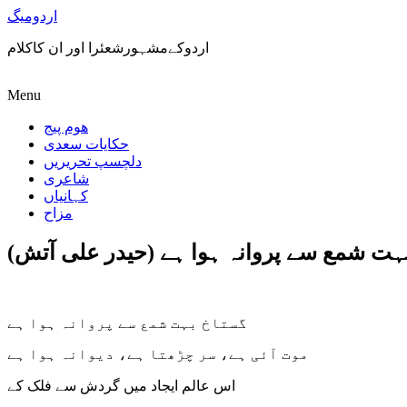
اردومیگ
اردوکےمشہورشعئرا اور ان کاکلام
Menu
ھوم پیج
حکایات سعدی
دلچسپ تحریریں
شاعری
کہانیاں
مزاح
ہت شمع سے پروانہ ہوا ہے (حیدر علی آتش)
گستاخ بہت شمع سے پروانہ ہوا ہے
موت آئی ہے، سر چڑھتا ہے، دیوانہ ہوا ہے
اس عالم ایجاد میں گردش سے فلک کے