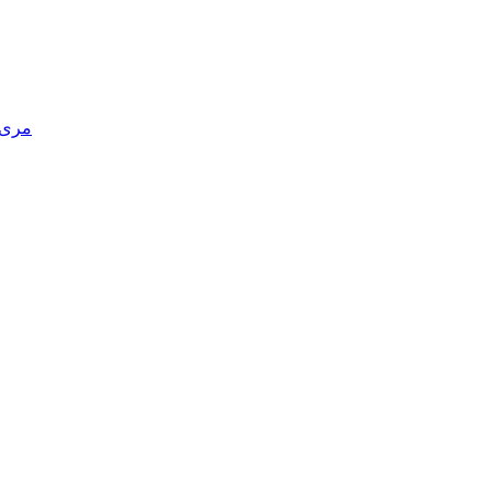
مری د