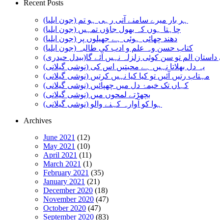
Recent Posts
ہر بار میرے سامنے آتی رہی ہو تم (جون ایلیا)
چاہتا ہوں کہ بھول جاؤں تمہیں (جون ایلیا)
دھند چھائی ہوئی ہے جھیلوں پر (جون ایلیا)
کتاب حسن وہ علم و ادب کی طالبہ (جون ایلیا)
استان الم تو سن کوئی زلزلہ نہیں آئے گا(بیدل حیدری)
یہ دل بھلاتا نہیں ہے محبتیں اس کی (نوشی گیلانی)
مہتاب رتیں آئیں تو کیا کیا نہیں کرتیں (نوشی گیلانی)
کہاں تک خیمۂ دل میں چھپائیں (نوشی گیلانی)
بچھڑتے لمحوں میں (نوشی گیلانی)
ہوا کو آوارہ کہنے والو (نوشی گیلانی)
Archives
June 2021
(12)
May 2021
(10)
April 2021
(11)
March 2021
(1)
February 2021
(35)
January 2021
(21)
December 2020
(18)
November 2020
(47)
October 2020
(47)
September 2020
(83)