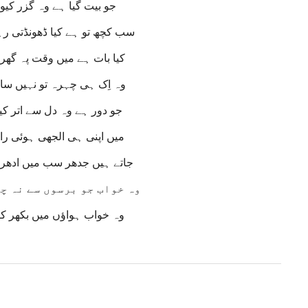
جو بیت گیا ہے وہ گزر کیوں
سب کچھ تو ہے کیا ڈھونڈتی رہ
کیا بات ہے میں وقت پہ گھر ک
وہ اِک ہی چہرہ تو نہیں سا
جو دور ہے وہ دل سے اتر کیو
میں اپنی ہی الجھی ہوئی را
جاتے ہیں جدھر سب میں ادھر ک
وہ خواب جو برسوں سے نہ چ
وہ خواب ہواؤں میں بکھر کی