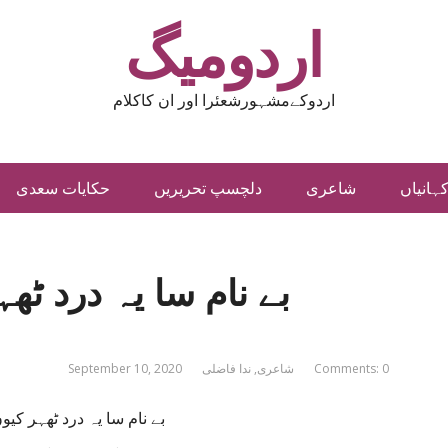
اردومیگ
اردوکےمشہورشعئرا اور ان کاکلام
ہانیاں
شاعری
دلچسپ تحریریں
حکایات سعدی
بے نام سا یہ درد ٹھہ
Comments: 0
شاعری
,
ندا فاضلی
September 10, 2020
بے نام سا یہ درد ٹھہر کیوں