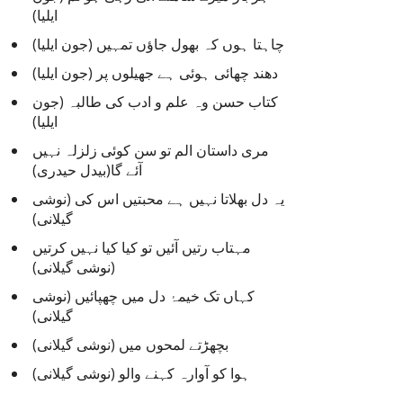
ایلیا)
چاہتا ہوں کہ بھول جاؤں تمہیں (جون ایلیا)
دھند چھائی ہوئی ہے جھیلوں پر (جون ایلیا)
کتاب حسن وہ علم و ادب کی طالبہ (جون
ایلیا)
مری داستان الم تو سن کوئی زلزلہ نہیں
آئے گا(بیدل حیدری)
یہ دل بھلاتا نہیں ہے محبتیں اس کی (نوشی
گیلانی)
مہتاب رتیں آئیں تو کیا کیا نہیں کرتیں
(نوشی گیلانی)
کہاں تک خیمۂ دل میں چھپائیں (نوشی
گیلانی)
بچھڑتے لمحوں میں (نوشی گیلانی)
ہوا کو آوارہ کہنے والو (نوشی گیلانی)