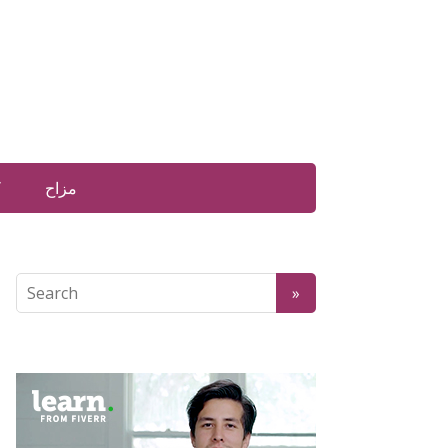
مزاح
ک