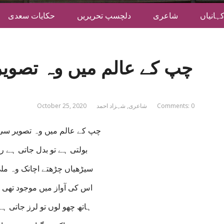
ہانیاں
شاعری
دلچسپ تحریریں
حکایات سعدی
چپ کے عالم میں وہ تصو
Comments: 0
شاعری
,
شہزاد احمد
October 25, 2020
چپ کے عالم میں وہ تصویر س
بولتی ہے تو بدل جاتی ہے 
سیڑھیاں چڑھتے اچانک وہ مل
اس کی آواز میں موجود تھی
ہاتھ چھو لوں تو لرز جاتی ہ