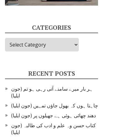
CATEGORIES
Categories
RECENT POSTS
ہر بار میرے سامنے آتی رہی ہو تم (جون
ایلیا)
چاہتا ہوں کہ بھول جاؤں تمہیں (جون ایلیا)
دھند چھائی ہوئی ہے جھیلوں پر (جون ایلیا)
کتاب حسن وہ علم و ادب کی طالبہ (جون
ایلیا)