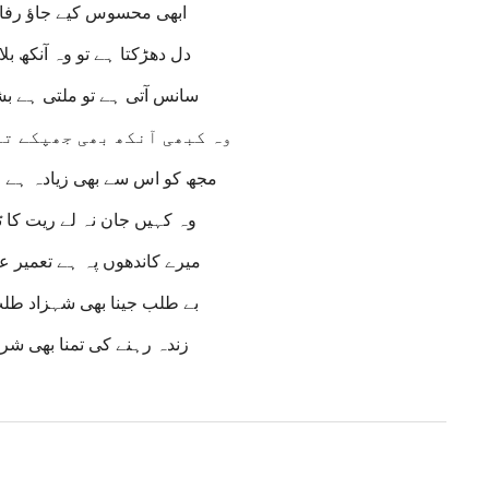
ابھی محسوس کیے جاؤ رف
دل دھڑکتا ہے تو وہ آنکھ بل
سانس آتی ہے تو ملتی ہے 
وہ کبھی آنکھ بھی جھپکے تو
مجھ کو اس سے بھی زیادہ ہے
وہ کہیں جان نہ لے ریت کا 
میرے کاندھوں پہ ہے تعمیر 
بے طلب جینا بھی شہزاد ط
زندہ رہنے کی تمنا بھی ش