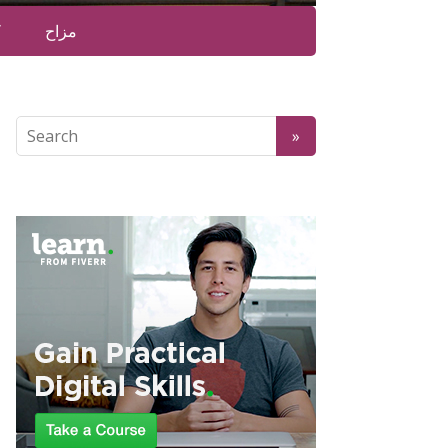
مزاح
ک