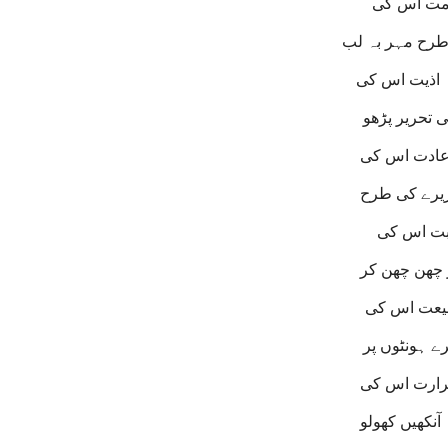
امت اس کی
رح مہر بہ لب
 اذیت اس کی
ی تحریر پڑھو
ے عادت اس کی
یرے کی طرح
حبت اس کی
 چھن چھن کر
بیعت اس کی
ے ہونٹوں پر
حرارت اس کی
آنکھیں کھولو