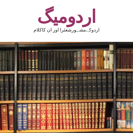
اردومیگ
اردوکےمشہورشعئرا اور ان کاکلام