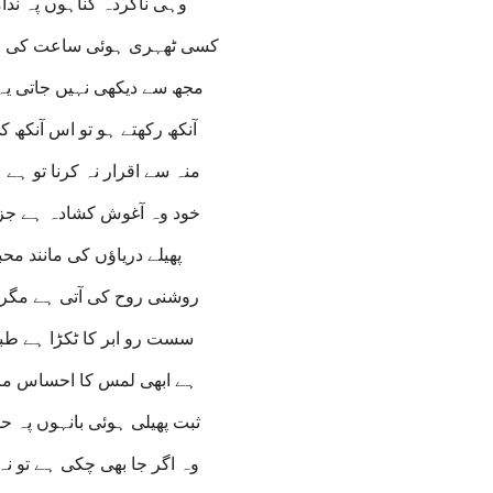
وہی ناکردہ گناہوں پہ ند
کسی ٹھہری ہوئی ساعت کی ط
مجھ سے دیکھی نہیں جاتی یہ
آنکھ رکھتے ہو تو اس آنکھ ک
منہ سے اقرار نہ کرنا تو ہ
خود وہ آغوش کشادہ ہے جز
پھیلے دریاؤں کی مانند م
روشنی روح کی آتی ہے مگر
سست رو ابر کا ٹکڑا ہے ط
ہے ابھی لمس کا احساس مر
ثبت پھیلی ہوئی بانہوں پہ 
وہ اگر جا بھی چکی ہے تو نہ 