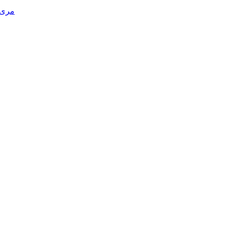
مری د