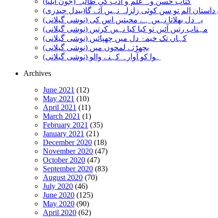
کتاب حسن وہ علم و ادب کی طالبہ (جون ایلیا)
استان الم تو سن کوئی زلزلہ نہیں آئے گا(بیدل حیدری)
یہ دل بھلاتا نہیں ہے محبتیں اس کی (نوشی گیلانی)
مہتاب رتیں آئیں تو کیا کیا نہیں کرتیں (نوشی گیلانی)
کہاں تک خیمۂ دل میں چھپائیں (نوشی گیلانی)
بچھڑتے لمحوں میں (نوشی گیلانی)
ہوا کو آوارہ کہنے والو (نوشی گیلانی)
Archives
June 2021
(12)
May 2021
(10)
April 2021
(11)
March 2021
(1)
February 2021
(35)
January 2021
(21)
December 2020
(18)
November 2020
(47)
October 2020
(47)
September 2020
(83)
August 2020
(70)
July 2020
(46)
June 2020
(125)
May 2020
(90)
April 2020
(62)