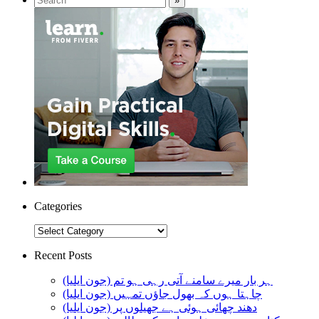
Categories
Categories
Recent Posts
ہر بار میرے سامنے آتی رہی ہو تم (جون ایلیا)
چاہتا ہوں کہ بھول جاؤں تمہیں (جون ایلیا)
دھند چھائی ہوئی ہے جھیلوں پر (جون ایلیا)