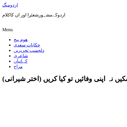
اردومیگ
اردوکےمشہورشعئرا اور ان کاکلام
Menu
ھوم پیج
حکایات سعدی
دلچسپ تحریریں
شاعری
کہانیاں
مزاح
یں نہ اپنی وفائیں تو کیا کریں (اختر شیرانی)