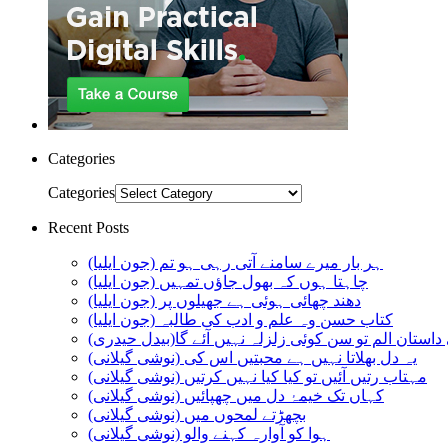
Categories
Categories
Recent Posts
ہر بار میرے سامنے آتی رہی ہو تم (جون ایلیا)
چاہتا ہوں کہ بھول جاؤں تمہیں (جون ایلیا)
دھند چھائی ہوئی ہے جھیلوں پر (جون ایلیا)
کتاب حسن وہ علم و ادب کی طالبہ (جون ایلیا)
استان الم تو سن کوئی زلزلہ نہیں آئے گا(بیدل حیدری)
یہ دل بھلاتا نہیں ہے محبتیں اس کی (نوشی گیلانی)
مہتاب رتیں آئیں تو کیا کیا نہیں کرتیں (نوشی گیلانی)
کہاں تک خیمۂ دل میں چھپائیں (نوشی گیلانی)
بچھڑتے لمحوں میں (نوشی گیلانی)
ہوا کو آوارہ کہنے والو (نوشی گیلانی)