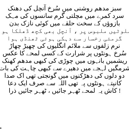
سبز مدھم روشنی میں سُرخ آنچل کی دھنک
سرد کمرے میں مچلتی گرم سانسوں کی مہک
بازوؤں کے سخت حلقے میں کوئی نازک بدن
لوٹیں ملبوس پر ، آنچل بھی کچھ ڈھلکا ہوا
گرمئی رخسار سے دہکی ہوئی ٹھنڈی ہوا
نرم زلفوں سے ملائم انگلیوں کی چھیڑ چھاڑ
سُرخ ہونٹوں پر شرارت کے کسی لمحے کا عکس
ریشمیں بانہوں میں چوڑی کی کبھی مدھم کھنک
رمگیں لہجے میں دھیرے سے کبھی چاہت کی بات
دو دلوں کی دھڑکنوں میں گونجتی تھی اک صدا
کانپتے ہونٹوں پہ تھی اللہ سے صرف ایک دعا
کاش یہ لمحے ٹھہر جائیں ، ٹھہر جائیں ذرا !
*