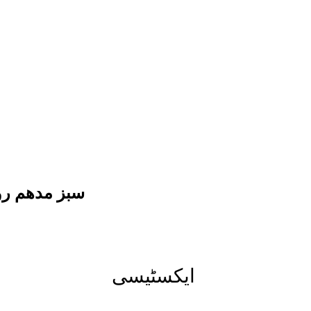
سبز مدھم رو
ایکسٹیسی