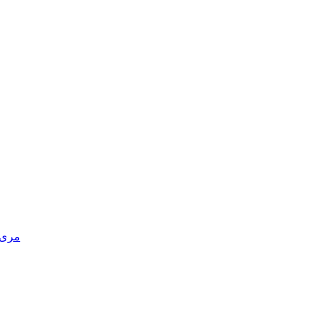
مری د