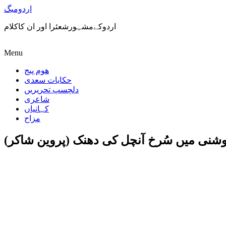
اردومیگ
اردوکےمشہورشعئرا اور ان کاکلام
Menu
ھوم پیج
حکایات سعدی
دلچسپ تحریریں
شاعری
کہانیاں
مزاح
شنی میں سُرخ آنچل کی دھنک (پروین شاکر)