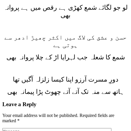
لو جو لگائے شمع کھڑی ہے رقص میں ہے پروانہ
بھی
حسن و عشق کی لاگ میں اکثر چھیڑ ادھر سے
ہوتی ہے
شمع کا شعلہ جب لہرایا اڑ کے چلا پروانہ بھی
دورِ مسرت آرزو اپنا کیسا زلزلہ آگیں تھا
ہاتھ سے منہ تک آتے آتے چھوٹ پڑا پیمانہ بھی
Leave a Reply
Your email address will not be published.
Required fields are
marked
*