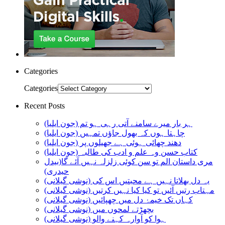
Categories
Categories
Recent Posts
ہر بار میرے سامنے آتی رہی ہو تم (جون ایلیا)
چاہتا ہوں کہ بھول جاؤں تمہیں (جون ایلیا)
دھند چھائی ہوئی ہے جھیلوں پر (جون ایلیا)
کتاب حسن وہ علم و ادب کی طالبہ (جون ایلیا)
مری داستان الم تو سن کوئی زلزلہ نہیں آئے گا(بیدل
حیدری)
یہ دل بھلاتا نہیں ہے محبتیں اس کی (نوشی گیلانی)
مہتاب رتیں آئیں تو کیا کیا نہیں کرتیں (نوشی گیلانی)
کہاں تک خیمۂ دل میں چھپائیں (نوشی گیلانی)
بچھڑتے لمحوں میں (نوشی گیلانی)
ہوا کو آوارہ کہنے والو (نوشی گیلانی)