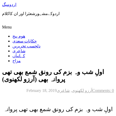
اردومیگ
اردوکےمشہورشعئرا اور ان کاکلام
Menu
ھوم پیج
حکایات سعدی
دلچسپ تحریریں
شاعری
کہانیاں
مزاح
اولِ شب وہ بزم کی رونق شمع بھی تھی
پروانہ بھی (آرزو لکھنوی)
Comments: 0
آرزو لکھنوی
,
شاعری
February 18, 2019
اولِ شب وہ بزم کی رونق شمع بھی تھی پروانہ
بھی