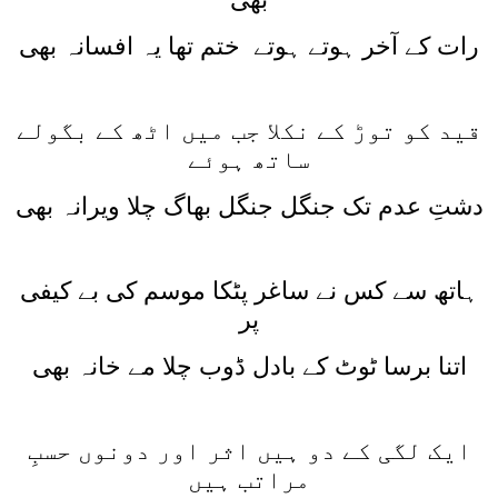
رات کے آخر ہوتے ہوتے ختم تھا یہ افسانہ بھی
قید کو توڑ کے نکلا جب میں اٹھ کے بگولے
ساتھ ہوئے
دشتِ عدم تک جنگل جنگل بھاگ چلا ویرانہ بھی
ہاتھ سے کس نے ساغر پٹکا موسم کی بے کیفی
پر
اتنا برسا ٹوٹ کے بادل ڈوب چلا مے خانہ بھی
ایک لگی کے دو ہیں اثر اور دونوں حسبِ
مراتب ہیں