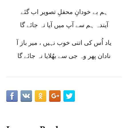
ہم بے خودانِ محفلِ تصویر اب گئے
آیندہ ہم سے آپ میں آیا نہ جائے گا
یاد اُس کی اتنی خوب نہیں ، میر باز آ
نادان پھر وہ جی سے بھُلایا نہ جائے گا