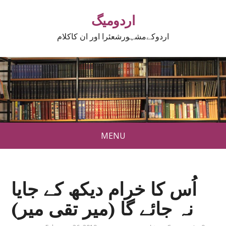
اردومیگ
اردوکےمشہورشعئرا اور ان کاکلام
MENU
اُس کا خرام دیکھ کے جایا
نہ جائے گا (میر تقی میر)