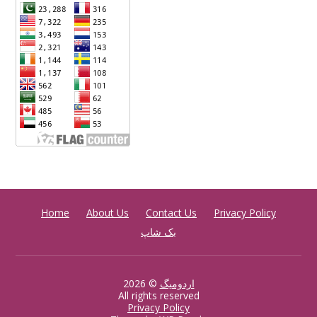
Home
About Us
Contact Us
Privacy Policy
بک شاپ
اردومیگ
© 2026
All rights reserved
Privacy Policy