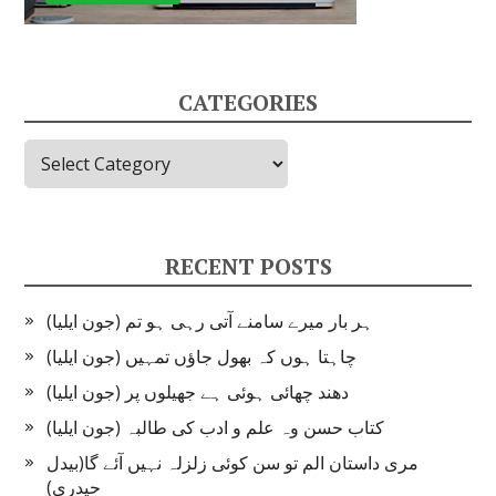
CATEGORIES
Categories
RECENT POSTS
ہر بار میرے سامنے آتی رہی ہو تم (جون ایلیا)
چاہتا ہوں کہ بھول جاؤں تمہیں (جون ایلیا)
دھند چھائی ہوئی ہے جھیلوں پر (جون ایلیا)
کتاب حسن وہ علم و ادب کی طالبہ (جون ایلیا)
مری داستان الم تو سن کوئی زلزلہ نہیں آئے گا(بیدل
حیدری)