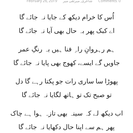
Comments: 0
شاعری
,
میرتقی میر
February 26, 2019
اُس کا خرام دیکھ کے جایا نہ جائے گا
اے کبک پھر بہ حال بھی آیا نہ جائے گا
ہم رہروانِ راہِ فنا ہیں بہ رنگِ عمر
جاویں گے ایسے، کھوج بھی پایا نہ جائے گا
پھوڑا سا ساری رات جو پکتا رہے گا دل
تو صبح تک تو ہاتھ لگایا نہ جائے گا
اب دیکھ لے کہ سینہ بھی تازہ ہوا ہے چاک
پھر ہم سے اپنا حال دکھایا نہ جائے گا