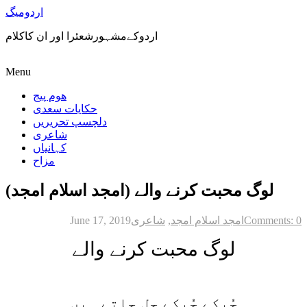
اردومیگ
اردوکےمشہورشعئرا اور ان کاکلام
Menu
ھوم پیج
حکایات سعدی
دلچسپ تحریریں
شاعری
کہانیاں
مزاح
لوگ محبت کرنے والے (امجد اسلام امجد)
Comments: 0
امجد اسلام امجد
,
شاعری
June 17, 2019
لوگ محبت کرنے والے
چُپکے چُپکے جل جاتے ہیں