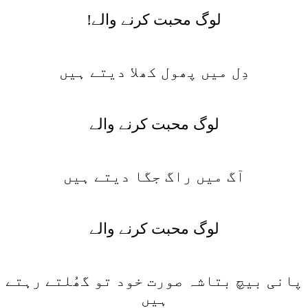
لوگ محبت کرنے والے!
دِل میں پھول کھلا دیتے ہیں
لوگ محبت کرنے والے
آگ میں راگ جگا دیتے ہیں
لوگ محبت کرنے والے
پانی بیچ بتاشہ صورت خود تو گھُلتے رہتے
ہیں