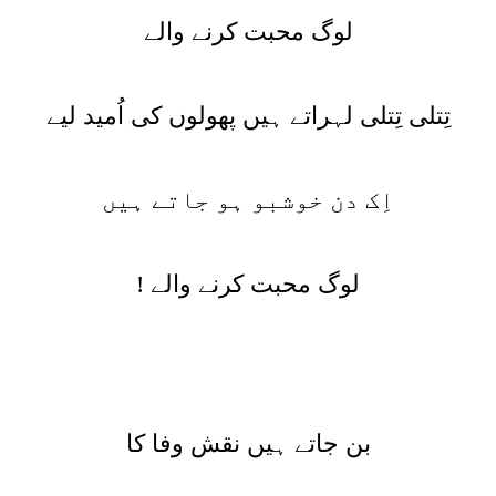
لوگ محبت کرنے والے
تِتلی تِتلی لہراتے ہیں پھولوں کی اُمید لیے
اِک دن خوشبو ہو جاتے ہیں
لوگ محبت کرنے والے !
بن جاتے ہیں نقش وفا کا