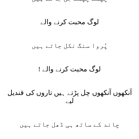
لوگ محبت کرنے والے
پُروا سنگ نکل جاتے ہیں
لوگ محبت کرنے والے !
آنکھوں آنکھوں چل پڑتے ہیں تاروں کی قندیل
لیے
چاند کے ساتھ ہی ڈھل جاتے ہیں