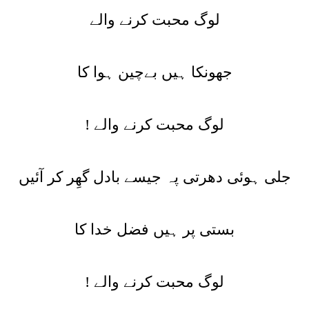
لوگ محبت کرنے والے
جھونکا ہیں بےچین ہوا کا
لوگ محبت کرنے والے !
جلی ہوئی دھرتی پہ جیسے بادل گھِر کر آئیں
بستی پر ہیں فضل خدا کا
لوگ محبت کرنے والے !