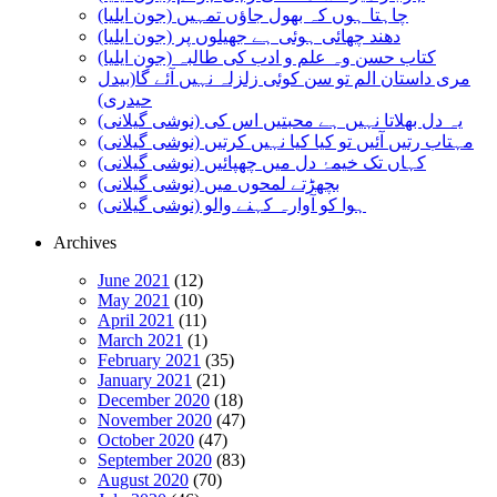
چاہتا ہوں کہ بھول جاؤں تمہیں (جون ایلیا)
دھند چھائی ہوئی ہے جھیلوں پر (جون ایلیا)
کتاب حسن وہ علم و ادب کی طالبہ (جون ایلیا)
مری داستان الم تو سن کوئی زلزلہ نہیں آئے گا(بیدل
حیدری)
یہ دل بھلاتا نہیں ہے محبتیں اس کی (نوشی گیلانی)
مہتاب رتیں آئیں تو کیا کیا نہیں کرتیں (نوشی گیلانی)
کہاں تک خیمۂ دل میں چھپائیں (نوشی گیلانی)
بچھڑتے لمحوں میں (نوشی گیلانی)
ہوا کو آوارہ کہنے والو (نوشی گیلانی)
Archives
June 2021
(12)
May 2021
(10)
April 2021
(11)
March 2021
(1)
February 2021
(35)
January 2021
(21)
December 2020
(18)
November 2020
(47)
October 2020
(47)
September 2020
(83)
August 2020
(70)