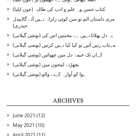
کتاب حسن وہ علم و ادب کی طالبہ (جون ایلیا)
مری داستان الم تو سن کوئی زلزلہ نہیں آئے گا(بیدل
حیدری)
یہ دل بھلاتا نہیں ہے محبتیں اس کی (نوشی گیلانی)
مہتاب رتیں آئیں تو کیا کیا نہیں کرتیں (نوشی گیلانی)
کہاں تک خیمۂ دل میں چھپائیں (نوشی گیلانی)
بچھڑتے لمحوں میں (نوشی گیلانی)
ہوا کو آوارہ کہنے والو (نوشی گیلانی)
ARCHIVES
June 2021
(12)
May 2021
(10)
April 2021
(11)