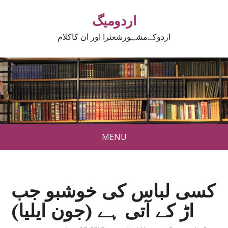
اردومیگ
اردوکےمشہورشعئرا اور ان کاکلام
MENU
کسی لباس کی خوشبو جب
اڑ کے آتی ہے (جون ایلیا)