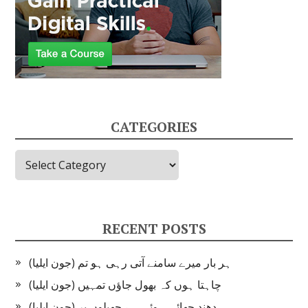
CATEGORIES
Categories
RECENT POSTS
ہر بار میرے سامنے آتی رہی ہو تم (جون ایلیا)
چاہتا ہوں کہ بھول جاؤں تمہیں (جون ایلیا)
دھند چھائی ہوئی ہے جھیلوں پر (جون ایلیا)