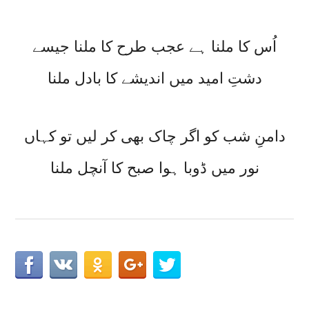
اُس کا ملنا ہے عجب طرح کا ملنا جیسے
دشتِ امید میں اندیشے کا بادل ملنا
دامنِ شب کو اگر چاک بھی کر لیں تو کہاں
نور میں ڈوبا ہوا صبح کا آنچل ملنا