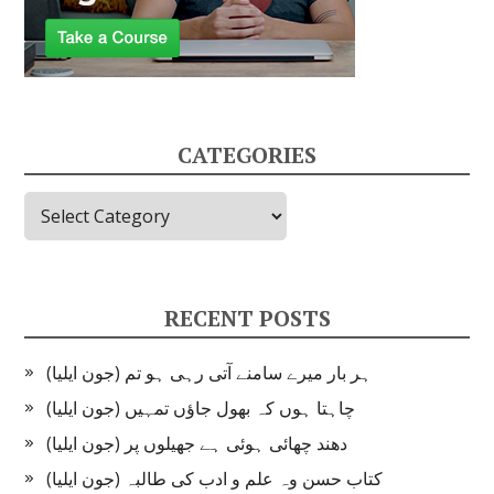
CATEGORIES
Categories
RECENT POSTS
ہر بار میرے سامنے آتی رہی ہو تم (جون ایلیا)
چاہتا ہوں کہ بھول جاؤں تمہیں (جون ایلیا)
دھند چھائی ہوئی ہے جھیلوں پر (جون ایلیا)
کتاب حسن وہ علم و ادب کی طالبہ (جون ایلیا)