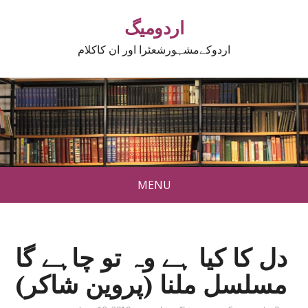
اردومیگ
اردوکےمشہورشعئرا اور ان کاکلام
MENU
دل کا کیا ہے وہ تو چاہے گا
مسلسل ملنا (پروین شاکر)