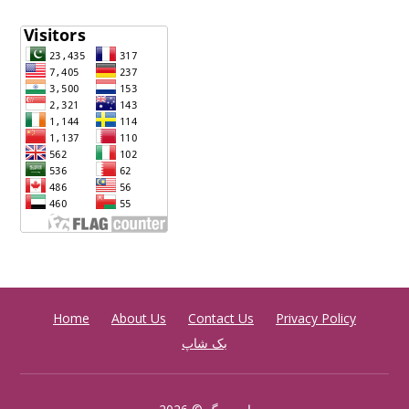
Home
About Us
Contact Us
Privacy Policy
بک شاپ