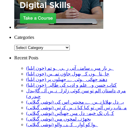
Categories
Categories
Recent Posts
ہر بار میرے سامنے آتی رہی ہو تم (جون ایلیا)
چاہتا ہوں کہ بھول جاؤں تمہیں (جون ایلیا)
دھند چھائی ہوئی ہے جھیلوں پر (جون ایلیا)
کتاب حسن وہ علم و ادب کی طالبہ (جون ایلیا)
مری داستان الم تو سن کوئی زلزلہ نہیں آئے گا(بیدل
حیدری)
یہ دل بھلاتا نہیں ہے محبتیں اس کی (نوشی گیلانی)
مہتاب رتیں آئیں تو کیا کیا نہیں کرتیں (نوشی گیلانی)
کہاں تک خیمۂ دل میں چھپائیں (نوشی گیلانی)
بچھڑتے لمحوں میں (نوشی گیلانی)
ہوا کو آوارہ کہنے والو (نوشی گیلانی)