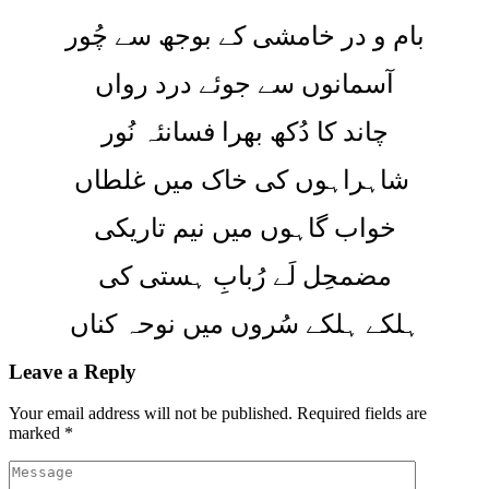
بام و در خامشی کے بوجھ سے چُور
آسمانوں سے جوئے درد رواں
چاند کا دُکھ بھرا فسانئہ نُور
شاہراہوں کی خاک میں غلطاں
خواب گاہوں میں نیم تاریکی
مضمحِل لَے رُبابِ ہستی کی
ہلکے ہلکے سُروں میں نوحہ کناں
Leave a Reply
Your email address will not be published.
Required fields are
marked
*