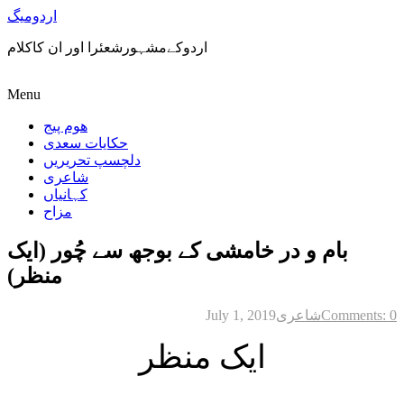
اردومیگ
اردوکےمشہورشعئرا اور ان کاکلام
Menu
ھوم پیج
حکایات سعدی
دلچسپ تحریریں
شاعری
کہانیاں
مزاح
بام و در خامشی کے بوجھ سے چُور (ایک
منظر)
Comments: 0
شاعری
July 1, 2019
ایک منظر