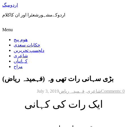
اردومیگ
اردوکےمشہورشعئرا اور ان کاکلام
Menu
ھوم پیج
حکایات سعدی
دلچسپ تحریریں
شاعری
کہانیاں
مزاح
بڑی سہانی رات تھی وہ (فہمیدہ ریاض)
Comments: 0
شاعری
,
فہمیدہ ریاض
July 3, 2019
ایک رات کی کہانی