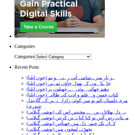
Categories
Categories
Recent Posts
ہر بار میرے سامنے آتی رہی ہو تم (جون ایلیا)
چاہتا ہوں کہ بھول جاؤں تمہیں (جون ایلیا)
دھند چھائی ہوئی ہے جھیلوں پر (جون ایلیا)
کتاب حسن وہ علم و ادب کی طالبہ (جون ایلیا)
مری داستان الم تو سن کوئی زلزلہ نہیں آئے گا(بیدل
حیدری)
یہ دل بھلاتا نہیں ہے محبتیں اس کی (نوشی گیلانی)
مہتاب رتیں آئیں تو کیا کیا نہیں کرتیں (نوشی گیلانی)
کہاں تک خیمۂ دل میں چھپائیں (نوشی گیلانی)
بچھڑتے لمحوں میں (نوشی گیلانی)
ہوا کو آوارہ کہنے والو (نوشی گیلانی)