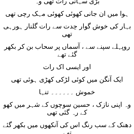
بڑی سہانی رات تھی وہ
ہوا میں ان جانی کھوئی کھوئی مہک رچی تھی
بہار کی خوش گوار حِدت سے رات گلنار ہورہی
تھی
روپہلے سپنے سے ، آسماں پر سحاب بن کر بکھر
گئے تھے
اور ایسی اک رات
ایک آنگن میں کوئی لڑکی کھڑی ہوئی تھی
خموش ۔۔۔۔۔۔ تنہا
وہ اپنی نازک ، حسین سوچوں کے شہر میں کھو
کے رہ گئی تھی
دھنک کے سب رنگ اس کی آنکھوں میں بکھر گئے
تھے