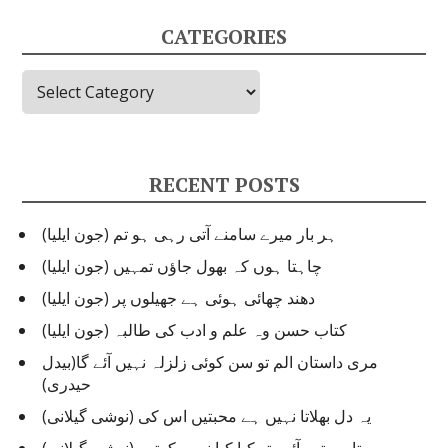
CATEGORIES
Categories
RECENT POSTS
ہر بار میرے سامنے آتی رہی ہو تم (جون ایلیا)
چاہتا ہوں کہ بھول جاؤں تمہیں (جون ایلیا)
دھند چھائی ہوئی ہے جھیلوں پر (جون ایلیا)
کتاب حسن وہ علم و ادب کی طالبہ (جون ایلیا)
مری داستان الم تو سن کوئی زلزلہ نہیں آئے گا(بیدل
حیدری)
یہ دل بھلاتا نہیں ہے محبتیں اس کی (نوشی گیلانی)