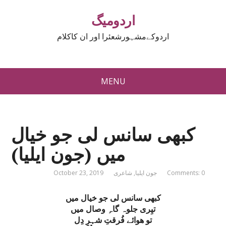
اردومیگ
اردوکےمشہورشعئرا اور ان کاکلام
MENU
کبھی سانس لی جو خیال
میں (جون ایلیا)
Comments: 0
جون ایلیا
,
شاعری
October 23, 2019
کبھی سانس لی جو خیال میں
تیِری جلوہ گاہِ وصال میں
تو ھوائے فُرقتِ شہرِ دِل