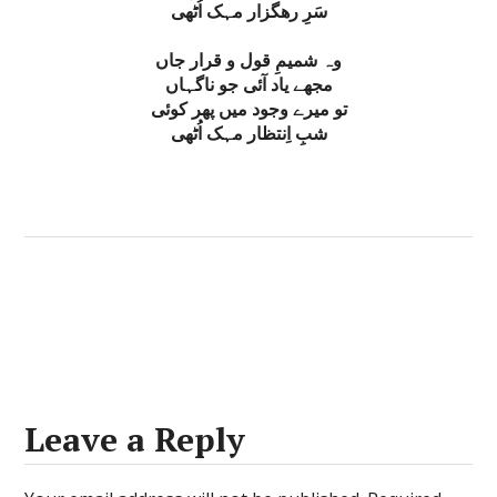
سَرِ رھگزار مہک اُٹھی
وہ شمیمِ قول و قرار جاں
مجھے یاد آئی جو ناگہاں
تو میرے وجود میں پھر کوئی
شبِ اِنتظار مہک اُٹھی
Leave a Reply