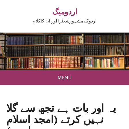
اردومیگ
اردوکےمشہورشعئرا اور ان کاکلام
MENU
یہ اور بات ہے تجھ سے گلا
نہیں کرتے (امجد اسلام