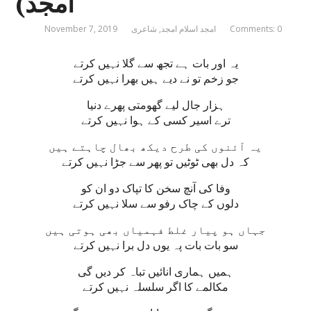
امجد)
Comments: 0
امجد اسلام امجد
,
شاعری
November 7, 2019
یہ اور بات ہے تجھ سے گلا نہیں کرتے
جو زخم تو نے دیے ہیں بھرا نہیں کرتے
ہزار جال لیے گھومتی پھرے دنیا
ترے اسیر کسی کے ہوا نہیں کرتے
یہ آئنوں کی طرح دیکھ بھال چاہتے ہیں
کہ دل بھی ٹوٹیں تو پھر سے جڑا نہیں کرتے
وفا کی آنچ سخن کا تپاک دو ان کو
دلوں کے چاک رفو سے سلا نہیں کرتے
جہاں ہو پیار غلط فہمیاں بھی ہوتی ہیں
سو بات بات پہ یوں دل برا نہیں کرتے
ہمیں ہماری انائیں تباہ کر دیں گی
مکالمے کا اگر سلسلہ نہیں کرتے