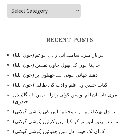
Categories
RECENT POSTS
ہر بار میرے سامنے آتی رہی ہو تم (جون ایلیا)
چاہتا ہوں کہ بھول جاؤں تمہیں (جون ایلیا)
دھند چھائی ہوئی ہے جھیلوں پر (جون ایلیا)
کتاب حسن وہ علم و ادب کی طالبہ (جون ایلیا)
مری داستان الم تو سن کوئی زلزلہ نہیں آئے گا(بیدل
حیدری)
یہ دل بھلاتا نہیں ہے محبتیں اس کی (نوشی گیلانی)
مہتاب رتیں آئیں تو کیا کیا نہیں کرتیں (نوشی گیلانی)
کہاں تک خیمۂ دل میں چھپائیں (نوشی گیلانی)