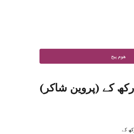
ھوم پیج
کھ کے (پروین شاکر)
کھ کے