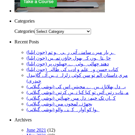
Categories
Categories
Recent Posts
ہر بار میرے سامنے آتی رہی ہو تم (جون ایلیا)
چاہتا ہوں کہ بھول جاؤں تمہیں (جون ایلیا)
دھند چھائی ہوئی ہے جھیلوں پر (جون ایلیا)
کتاب حسن وہ علم و ادب کی طالبہ (جون ایلیا)
مری داستان الم تو سن کوئی زلزلہ نہیں آئے گا(بیدل
حیدری)
یہ دل بھلاتا نہیں ہے محبتیں اس کی (نوشی گیلانی)
مہتاب رتیں آئیں تو کیا کیا نہیں کرتیں (نوشی گیلانی)
کہاں تک خیمۂ دل میں چھپائیں (نوشی گیلانی)
بچھڑتے لمحوں میں (نوشی گیلانی)
ہوا کو آوارہ کہنے والو (نوشی گیلانی)
Archives
June 2021
(12)