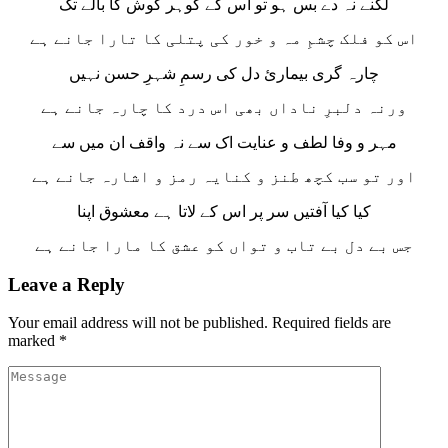
لگنے نہ دے بس ہو تو اس کے گوہر گوش کا بالے تک
اس کو فلک چشمِ مہ و خور کی پتلی کا تارا جانے ہے
چارہ گری بیمارئ دل کی رسمِ شہرِ حسن نہیں
ورنہ دلبرِ ناداں بھی اس درد کا چارہ جانے ہے
مہر و وفا لطف و عنایت اک سے نہ واقف ان میں سے
اور تو سب کچھ طنز و کنایہ رمز و اشارہ جانے ہے
کیا کیا آفتیں سر پر اس کے لاتا ہے معشوق اپنا
جس بے دل بے تاب و تواں کو عشق کا مارا جانے ہے
Leave a Reply
Your email address will not be published.
Required fields are
marked
*