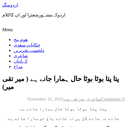
اردومیگ
اردوکےمشہورشعئرا اور ان کاکلام
Menu
ھوم پیج
حکایات سعدی
دلچسپ تحریریں
شاعری
کہانیاں
مزاح
پتا پتا بوٹا بوٹا حال ہمارا جانے ہے ( میر تقی
میر)
Comments: 0
شاعری
,
میرتقی میر
November 16, 2019
پتا پتا بوٹا بوٹا حال ہمارا جانے ہے
جانے نہ جانے گل ہی نہ جانے باغ تو سارا جانے ہے