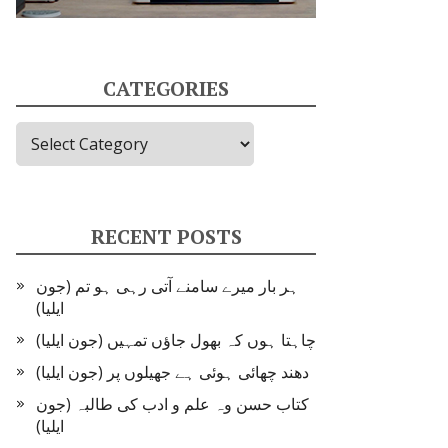
CATEGORIES
Categories
RECENT POSTS
ہر بار میرے سامنے آتی رہی ہو تم (جون
ایلیا)
چاہتا ہوں کہ بھول جاؤں تمہیں (جون ایلیا)
دھند چھائی ہوئی ہے جھیلوں پر (جون ایلیا)
کتاب حسن وہ علم و ادب کی طالبہ (جون
ایلیا)