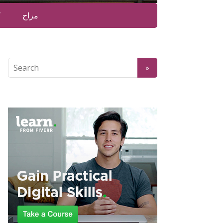
مزاح
ک