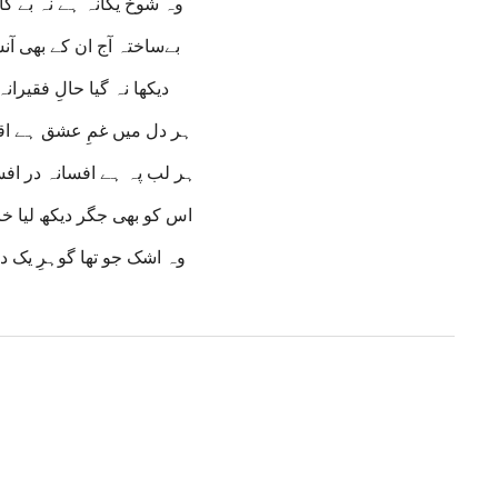
وہ شوخ یگانہ ہے نہ بے گا
بےساختہ آج ان کے بھی آنس
دیکھا نہ گیا حالِ فقیران
ہر دل میں غمِ عشق ہے اقر
ہر لب پہ ہے افسانہ در اف
اس کو بھی جگر دیکھ لیا خ
وہ اشک جو تھا گوہرِ یک د