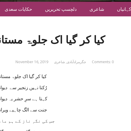
ہانیاں
شاعری
دلچسپ تحریریں
حکایات سعدی
کیا کر گیا اک جلوۃ مستا
Comments: 0
جگرمرادآبادی
,
شاعری
November 16, 2019
کیا کر گیا اک جلوۃ مستا
رُکتا نہیں زنجیر سے دیوا
کہتا ہے سرِ حشر یہ دیوا
جنت سے الگ چاہیے ویران
جس کی نگہِ ناز کے ہم ما