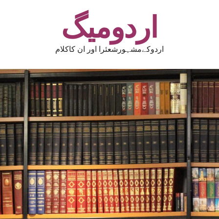
اردومیگ
اردوکےمشہورشعئرا اور ان کاکلام