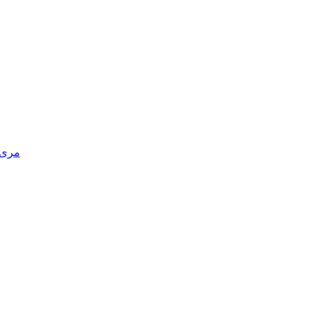
مری د