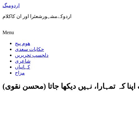
اردومیگ
اردوکےمشہورشعئرا اور ان کاکلام
Menu
ھوم پیج
حکایات سعدی
دلچسپ تحریریں
شاعری
کہانیاں
مزاح
پنا کہ تمہارا، نہیں دیکھا جاتا (محسن نقوی)