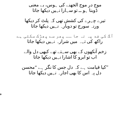
موج در موج الجھنے کی ہوس، بے معنی
ڈوبنا ہو ــ تو سہارا نہیں دیکھا جاتا
تیرے چہرے کی کشش تھی کہ پلٹ کر دیکھا
ورنہ سورج تو دوبارہ نہیں دیکھا جاتا
آگ کی ضد پہ نہ جا ــ پھر سے پھڑک سکتی ہے
راکھ کی تہہ میں شرارہ نہیں دیکھا جاتا
زخم آنکھوں کے بھی سہتے تھے کبھی دل والے
اب تو ابرو کا اشارا نہیں دیکھا جاتا
کیا قیامت ہے کہ دل جس کا نگر ہے “محسن”
دل پہ اس کا بھی اجارہ نہیں دیکھا جاتا
*