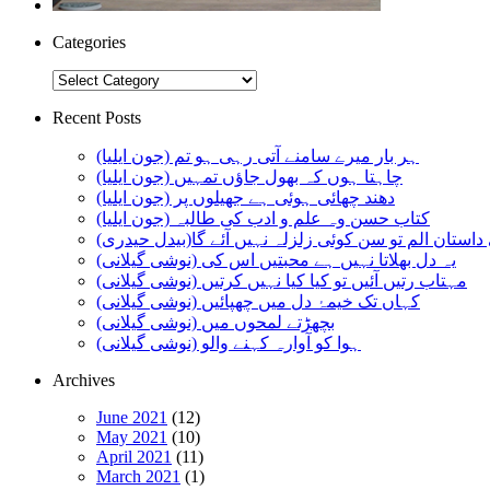
Categories
Categories
Recent Posts
ہر بار میرے سامنے آتی رہی ہو تم (جون ایلیا)
چاہتا ہوں کہ بھول جاؤں تمہیں (جون ایلیا)
دھند چھائی ہوئی ہے جھیلوں پر (جون ایلیا)
کتاب حسن وہ علم و ادب کی طالبہ (جون ایلیا)
استان الم تو سن کوئی زلزلہ نہیں آئے گا(بیدل حیدری)
یہ دل بھلاتا نہیں ہے محبتیں اس کی (نوشی گیلانی)
مہتاب رتیں آئیں تو کیا کیا نہیں کرتیں (نوشی گیلانی)
کہاں تک خیمۂ دل میں چھپائیں (نوشی گیلانی)
بچھڑتے لمحوں میں (نوشی گیلانی)
ہوا کو آوارہ کہنے والو (نوشی گیلانی)
Archives
June 2021
(12)
May 2021
(10)
April 2021
(11)
March 2021
(1)