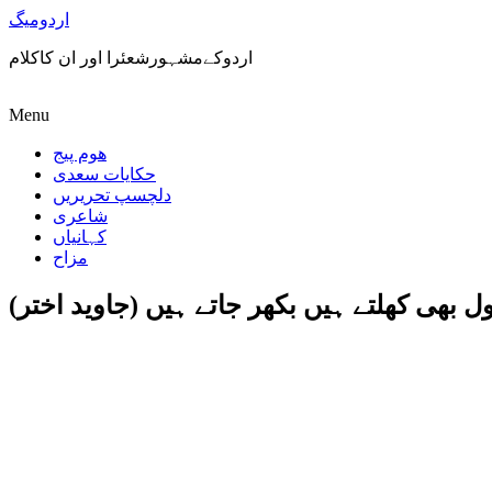
اردومیگ
اردوکےمشہورشعئرا اور ان کاکلام
Menu
ھوم پیج
حکایات سعدی
دلچسپ تحریریں
شاعری
کہانیاں
مزاح
ول بھی کھلتے ہیں بکھر جاتے ہیں (جاوید اختر)