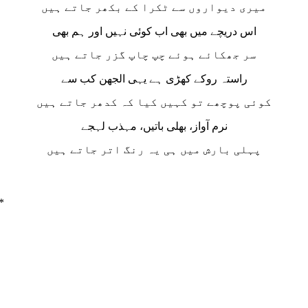
میری دیواروں سے ٹکرا کے بکھر جاتے ہیں
اس دریچے میں بھی اب کوئی نہیں اور ہم بھی
سر جھکائے ہوئے چپ چاپ گزر جاتے ہیں
راستہ روکے کھڑی ہے یہی الجھن کب سے
کوئی پوچھے تو کہیں کیا کہ کدھر جاتے ہیں
نرم آواز، بھلی باتیں، مہذب لہجے
پہلی بارش میں ہی یہ رنگ اتر جاتے ہیں
*