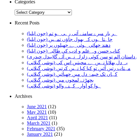
Categories
Categories
Recent Posts
ہر بار میرے سامنے آتی رہی ہو تم (جون ایلیا)
چاہتا ہوں کہ بھول جاؤں تمہیں (جون ایلیا)
دھند چھائی ہوئی ہے جھیلوں پر (جون ایلیا)
کتاب حسن وہ علم و ادب کی طالبہ (جون ایلیا)
استان الم تو سن کوئی زلزلہ نہیں آئے گا(بیدل حیدری)
یہ دل بھلاتا نہیں ہے محبتیں اس کی (نوشی گیلانی)
مہتاب رتیں آئیں تو کیا کیا نہیں کرتیں (نوشی گیلانی)
کہاں تک خیمۂ دل میں چھپائیں (نوشی گیلانی)
بچھڑتے لمحوں میں (نوشی گیلانی)
ہوا کو آوارہ کہنے والو (نوشی گیلانی)
Archives
June 2021
(12)
May 2021
(10)
April 2021
(11)
March 2021
(1)
February 2021
(35)
January 2021
(21)