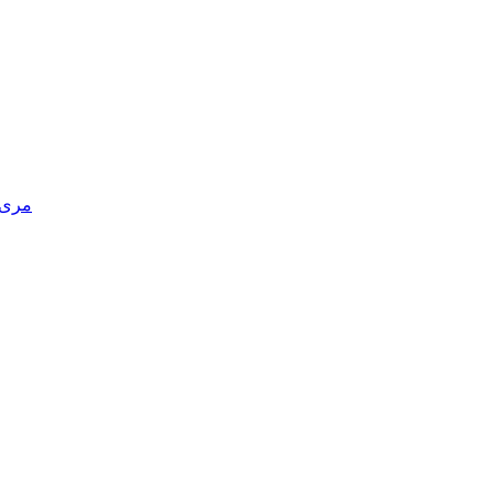
مری د