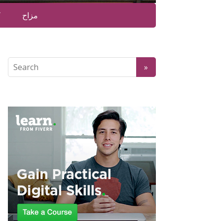
مزاح
ک