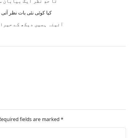
تا حدِ نظر ایک بیابان س
کیا کوئی نئی بات نظر آتی
آئینہ ہمیں دیکھ کے حیران
Required fields are marked
*