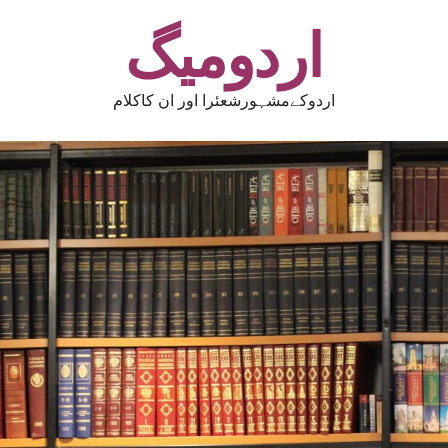
اردومیگ
اردوکےمشہورشعئرا اور ان کاکلام