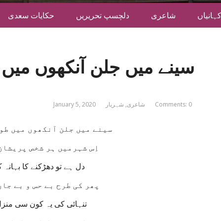
ہانیاں
شاعری
دلچسپ تحریریں
حکایات سعدی
سینے میں جلن آنکھوں میں
Comments: 0
شاعری
,
شہریار
January 5, 2020
سینے میں جلن آنکھوں میں طو
اِس شہرمیں ہر شخص پریشان
دل ہے تو دھڑکنے کا بہانہ 
پھر کی طرح بے حس و بے جان
تنہائی کی یہ کون سی منزل