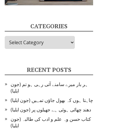
CATEGORIES
Categories
RECENT POSTS
ہر بار میرے سامنے آتی رہی ہو تم (جون
ایلیا)
چاہتا ہوں کہ بھول جاؤں تمہیں (جون ایلیا)
دھند چھائی ہوئی ہے جھیلوں پر (جون ایلیا)
کتاب حسن وہ علم و ادب کی طالبہ (جون
ایلیا)