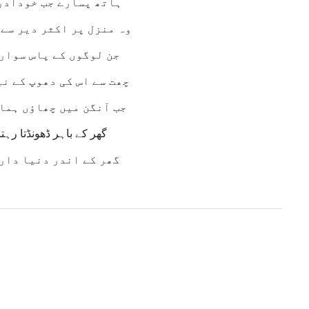
ہاتھ پسارے جب خودادر
وہ منزل پر اکثر دیر سے
جن لوگوں کے پاس سوار
چھت سے اس کی دھوپ کے ن
جب آنگن میں چھاؤں ہما
گھر کے باہر ڈھونڈتا رہتا
گھر کے اندر دنیا دار