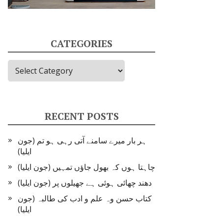
CATEGORIES
Categories
RECENT POSTS
ہر بار میرے سامنے آتی رہی ہو تم (جون
ایلیا)
چاہتا ہوں کہ بھول جاؤں تمہیں (جون ایلیا)
دھند چھائی ہوئی ہے جھیلوں پر (جون ایلیا)
کتاب حسن وہ علم و ادب کی طالبہ (جون
ایلیا)