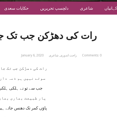
ہانیاں
شاعری
دلچسپ تحریریں
حکایات سعدی
رات کی دھڑکن جب تک ج
Comments: 0
راحت اندوری
,
شاعری
January 6, 2020
رات کی دھڑکن جب تک جا
سوتے نہیں ہم ذمہ دار
جب سے تو نے ہلکی ہلکی 
یار طبیعت بھاری بھار
پاؤں کمر تک دھنس جاتے ہی