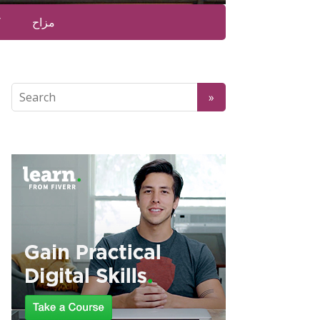
مزاح
ک