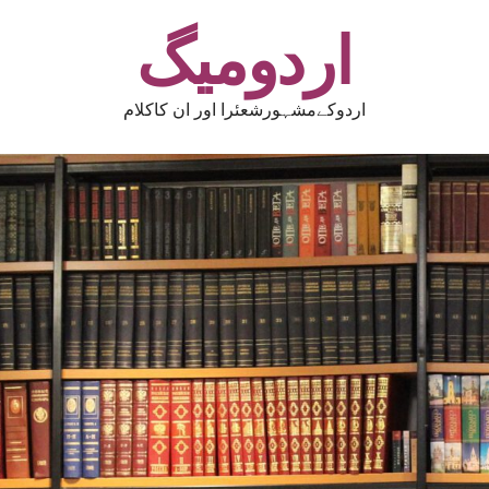
اردومیگ
اردوکےمشہورشعئرا اور ان کاکلام