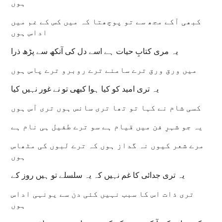
ہوں
کبھی آکے مجھ سے تو پوچھتا کہ میں کس کے غم میں
اداس ہوں
یہ مری کتابِ حیات ہے اسے دل کی آنکھ سے پڑھ ذرا
میں ورق ورق ترے سامنے ترے روبرو ترے پاس ہوں
یہ تری امید کو کیا ہوا کبھی تو نے غور نہیں کیا
کسی شام نے کہا تو تھا تری سانس ہوں تری آس ہوں
یہ جو شہرِ فن میں قیام ہے سو ترے طفیل ہی نام ہے
مرے شعر کیوں نہ گداز ہوں کہ ترے لبوں کی مٹھاس
ہوں
یہ تری جدائی کا غم نہیں کہ یہ سلسلے تو ہیں روز کے
تری ذات اس کا سبب نہیں کئی دن سے یونہی اداس
ہوں