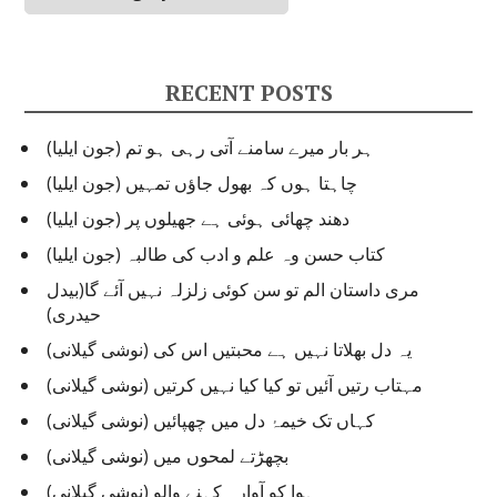
a
t
e
g
RECENT POSTS
o
r
ہر بار میرے سامنے آتی رہی ہو تم (جون ایلیا)
i
e
چاہتا ہوں کہ بھول جاؤں تمہیں (جون ایلیا)
s
دھند چھائی ہوئی ہے جھیلوں پر (جون ایلیا)
کتاب حسن وہ علم و ادب کی طالبہ (جون ایلیا)
مری داستان الم تو سن کوئی زلزلہ نہیں آئے گا(بیدل
حیدری)
یہ دل بھلاتا نہیں ہے محبتیں اس کی (نوشی گیلانی)
مہتاب رتیں آئیں تو کیا کیا نہیں کرتیں (نوشی گیلانی)
کہاں تک خیمۂ دل میں چھپائیں (نوشی گیلانی)
بچھڑتے لمحوں میں (نوشی گیلانی)
ہوا کو آوارہ کہنے والو (نوشی گیلانی)