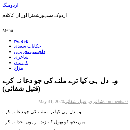
اردومیگ
اردوکےمشہورشعئرا اور ان کاکلام
Menu
ھوم پیج
حکایات سعدی
دلچسپ تحریریں
شاعری
کہانیاں
مزاح
وہ دل ہی کیا ترے ملنے کی جو دعا نہ کرے
(قتیل شفائی)
Comments: 0
شاعری
,
قتیل شفائی
May 31, 2020
وہ دل ہی کیا ترے ملنے کی جو دعا نہ کرے
میں تجھ کو بھول کے زندہ رہوں، خدا نہ کرے