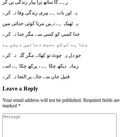
رہے گا ساتھ تِرا پیار زندگی بن کر
یہ اور بات ہے مِری زندگی وفا نہ کرے
یہ ٹھیک ہے نہیں مرتا کوئی جدائی میں
خدا کسی کو کسی سے مگر جدا نہ کرے
سنا ہے اس کو محبت دعائیں دیتی ہے
جو دل پہ چوٹ تو کھائے مگر گلہ نہ کرے
زمانہ دیکھ چکا ہے ، پرکھ چکا ہے اسے
قتیل جان سے جائے پر التجا نہ کرے
Leave a Reply
Your email address will not be published.
Required fields are
marked
*