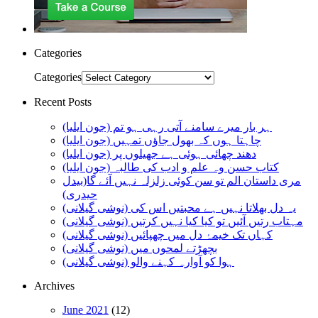
Categories
Categories
Recent Posts
ہر بار میرے سامنے آتی رہی ہو تم (جون ایلیا)
چاہتا ہوں کہ بھول جاؤں تمہیں (جون ایلیا)
دھند چھائی ہوئی ہے جھیلوں پر (جون ایلیا)
کتاب حسن وہ علم و ادب کی طالبہ (جون ایلیا)
مری داستان الم تو سن کوئی زلزلہ نہیں آئے گا(بیدل
حیدری)
یہ دل بھلاتا نہیں ہے محبتیں اس کی (نوشی گیلانی)
مہتاب رتیں آئیں تو کیا کیا نہیں کرتیں (نوشی گیلانی)
کہاں تک خیمۂ دل میں چھپائیں (نوشی گیلانی)
بچھڑتے لمحوں میں (نوشی گیلانی)
ہوا کو آوارہ کہنے والو (نوشی گیلانی)
Archives
June 2021
(12)