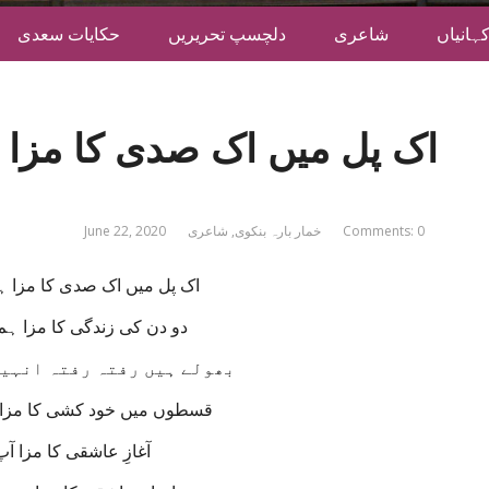
ہانیاں
شاعری
دلچسپ تحریریں
حکایات سعدی
اک پل میں اک صدی کا مزا 
Comments: 0
خمار بارہ بنکوی
,
شاعری
June 22, 2020
اک پل میں اک صدی کا مزا ہ
دو دن کی زندگی کا مزا ہم
بھولے ہیں رفتہ رفتہ انہیں
قسطوں میں خود کشی کا مزا 
آغازِ عاشقی کا مزا آپ