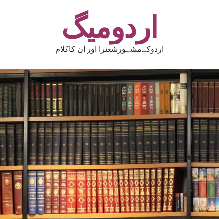
اردومیگ
اردوکےمشہورشعئرا اور ان کاکلام