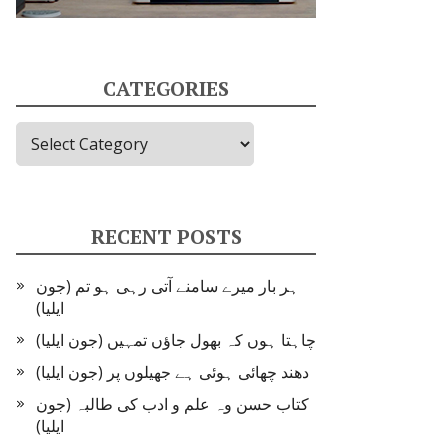
CATEGORIES
Categories
RECENT POSTS
ہر بار میرے سامنے آتی رہی ہو تم (جون
ایلیا)
چاہتا ہوں کہ بھول جاؤں تمہیں (جون ایلیا)
دھند چھائی ہوئی ہے جھیلوں پر (جون ایلیا)
کتاب حسن وہ علم و ادب کی طالبہ (جون
ایلیا)