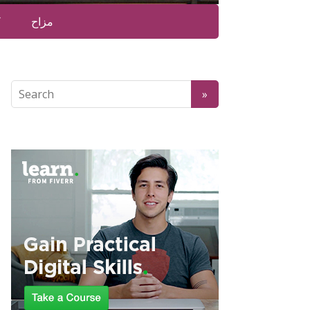
مزاح
ک