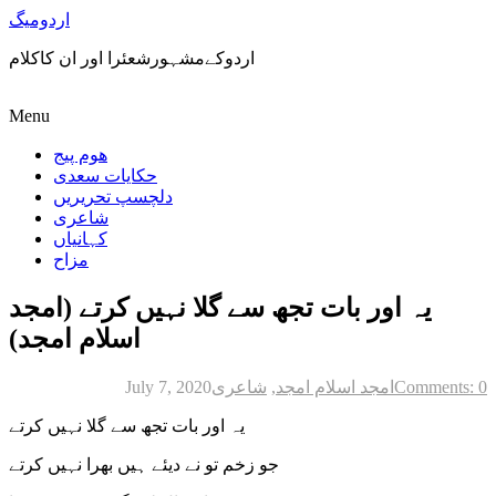
اردومیگ
اردوکےمشہورشعئرا اور ان کاکلام
Menu
ھوم پیج
حکایات سعدی
دلچسپ تحریریں
شاعری
کہانیاں
مزاح
یہ اور بات تجھ سے گلا نہیں کرتے (امجد
اسلام امجد)
Comments: 0
امجد اسلام امجد
,
شاعری
July 7, 2020
یہ اور بات تجھ سے گلا نہیں کرتے
جو زخم تو نے دیئے ہیں بھرا نہیں کرتے