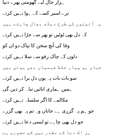
ہزار جال لیے گھومتی پھرے دنیا
ترے اسیر کسے کے ہوا نہیں کرتے
یہ آئینوں کی طرح دیکھ بھال چاہتے ہیں
کہ دل بھی ٹوٹیں تو پھر سے جڑا نہیں کرتے
وفا کی آنچ سخن کا تپاک دو ان کو
دلوں کے چاک رفو سے سلا نہیں کرتے
جہاں ہو پیار غلط فہمیاں بھی ہوتی ہیں
سو بات بات پہ یوں دل برا نہیں کرتے
ہمیں ہماری انائیں تباہ کر دیں گی
مکالمے کا اگر سلسلہ نہیں کرتے
جو ہم پہ گزری ہے جاناں وہ تم پہ بھی گزرے
جو دل بھی چاہے تو ایسی دعا نہیں کرتے
ہر اک دعا کے مقدر میں کب حضوری ہے