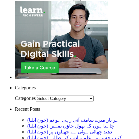
Categories
Categories
Recent Posts
ہر بار میرے سامنے آتی رہی ہو تم (جون ایلیا)
چاہتا ہوں کہ بھول جاؤں تمہیں (جون ایلیا)
دھند چھائی ہوئی ہے جھیلوں پر (جون ایلیا)
کتاب حسن وہ علم و ادب کی طالبہ (جون ایلیا)