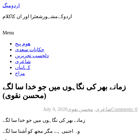
اردومیگ
اردوکےمشہورشعئرا اور ان کاکلام
Menu
ھوم پیج
حکایات سعدی
دلچسپ تحریریں
شاعری
کہانیاں
مزاح
زمانے بھر کی نگاہوں میں جو خدا سا لگے
(محسن نقوی)
Comments: 0
شاعری
,
محسن نقوی
July 9, 2020
زمانے بھر کی نگاہوں میں جو خدا سا لگے
وہ اجنبی ہے مگر مجھ کو آشنا سا لگے