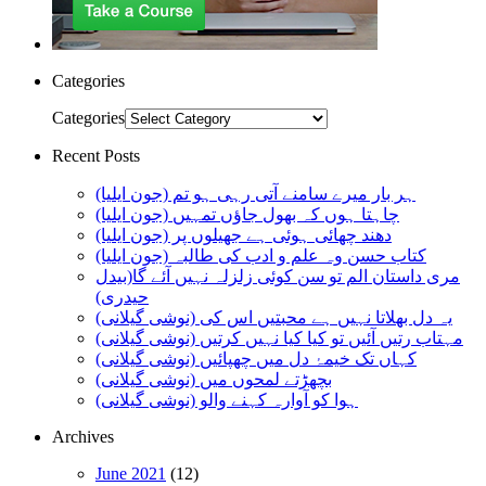
Categories
Categories
Recent Posts
ہر بار میرے سامنے آتی رہی ہو تم (جون ایلیا)
چاہتا ہوں کہ بھول جاؤں تمہیں (جون ایلیا)
دھند چھائی ہوئی ہے جھیلوں پر (جون ایلیا)
کتاب حسن وہ علم و ادب کی طالبہ (جون ایلیا)
مری داستان الم تو سن کوئی زلزلہ نہیں آئے گا(بیدل
حیدری)
یہ دل بھلاتا نہیں ہے محبتیں اس کی (نوشی گیلانی)
مہتاب رتیں آئیں تو کیا کیا نہیں کرتیں (نوشی گیلانی)
کہاں تک خیمۂ دل میں چھپائیں (نوشی گیلانی)
بچھڑتے لمحوں میں (نوشی گیلانی)
ہوا کو آوارہ کہنے والو (نوشی گیلانی)
Archives
June 2021
(12)