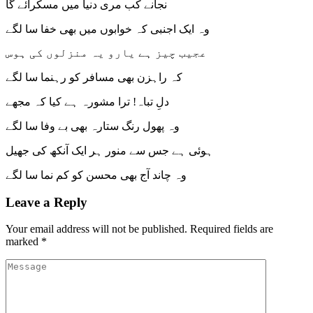
نجانے کب مری دنیا میں مسکرائے گا
وہ ایک اجنبی کہ خوابوں میں بھی خفا سا لگے
عجیب چیز ہے یارو یہ منزلوں کی ہوس
کہ راہزن بھی مسافر کو رہنما سا لگے
دلِ تباہ! ترا مشورہ ہے کیا کہ مجھے
وہ پھول رنگ ستارہ بھی بے وفا سا لگے
ہوئی ہے جس سے منور ہر ایک آنکھ کی جھیل
وہ چاند آج بھی محسن کو کم نما سا لگے
Leave a Reply
Your email address will not be published.
Required fields are
marked
*