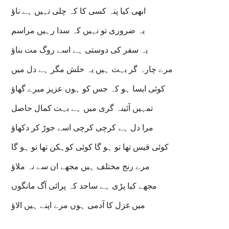
ابھی کیا پتہ کسی کا کہ چلی نہیں ہے ناؤ
یہ ضروری تو نہیں کہ سدا رہیں مراسم
یہ سفر کی دوستی ہے اسے روگ مت بناؤ
مرے چارہ گر بہت ہیں یہ خلش مگر ہے دل میں
کوئی ایسا ہو کہ جس کو ہوں عزیز میرے گھاؤ
تمہیں آئینہ گری میں ہے بہت کمال حاصل
مرا دل ہے کرچی کرچی اسے جوڑ کر دکھاؤ
کوئی قیس تھا تو ہو گا کوئی کوہکن تھا تو ہو گا
مرے رنج مختلف ہیں مجھے ان سے نہ ملاؤ
مجھے کیا پڑی ہے ساجد کہ پرائی آگ مانگوں
میں غزل کا آدمی ہوں مرے اپنے ہیں الاؤ