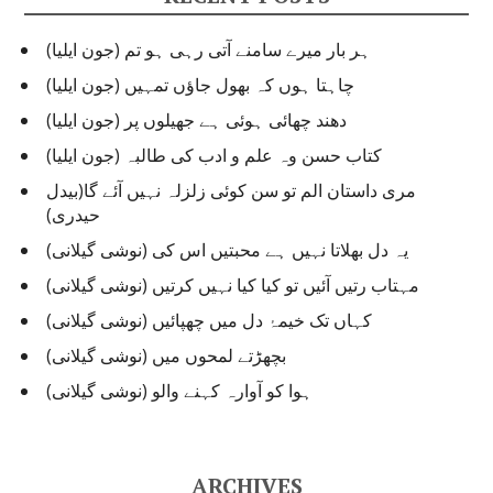
o
r
ہر بار میرے سامنے آتی رہی ہو تم (جون ایلیا)
i
e
چاہتا ہوں کہ بھول جاؤں تمہیں (جون ایلیا)
s
دھند چھائی ہوئی ہے جھیلوں پر (جون ایلیا)
کتاب حسن وہ علم و ادب کی طالبہ (جون ایلیا)
مری داستان الم تو سن کوئی زلزلہ نہیں آئے گا(بیدل
حیدری)
یہ دل بھلاتا نہیں ہے محبتیں اس کی (نوشی گیلانی)
مہتاب رتیں آئیں تو کیا کیا نہیں کرتیں (نوشی گیلانی)
کہاں تک خیمۂ دل میں چھپائیں (نوشی گیلانی)
بچھڑتے لمحوں میں (نوشی گیلانی)
ہوا کو آوارہ کہنے والو (نوشی گیلانی)
ARCHIVES