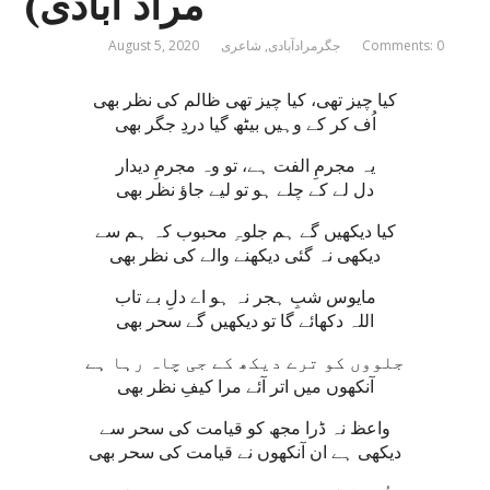
مراد آبادی)
Comments: 0
جگرمرادآبادی
,
شاعری
August 5, 2020
کیا چیز تھی، کیا چیز تھی ظالم کی نظر بھی
اُف کر کے وہیں بیٹھ گیا دردِ جگر بھی
یہ مجرمِ الفت ہے، تو وہ مجرمِ دیدار
دل لے کے چلے ہو تو لیے جاؤ نظر بھی
کیا دیکھیں گے ہم جلوہِ محبوب کہ ہم سے
دیکھی نہ گئی دیکھنے والے کی نظر بھی
مایوس شبِ ہجر نہ ہو اے دلِ بے تاب
اللہ دکھائے گا تو دیکھیں گے سحر بھی
جلووں کو ترے دیکھ کے جی چاہ رہا ہے
آنکھوں میں اتر آئے مرا کیفِ نظر بھی
واعظ نہ ڈرا مجھ کو قیامت کی سحر سے
دیکھی ہے ان آنکھوں نے قیامت کی سحر بھی