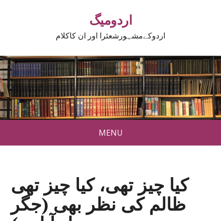
اردومیگ
اردوکےمشہورشعئرا اور ان کاکلام
MENU
کیا چیز تھی، کیا چیز تھی
ظالم کی نظر بھی (جگر