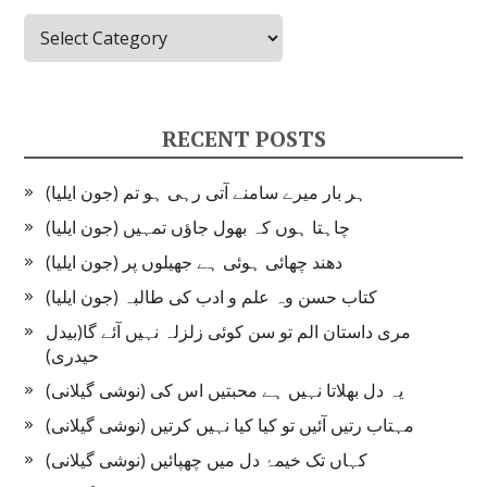
Categories
RECENT POSTS
ہر بار میرے سامنے آتی رہی ہو تم (جون ایلیا)
چاہتا ہوں کہ بھول جاؤں تمہیں (جون ایلیا)
دھند چھائی ہوئی ہے جھیلوں پر (جون ایلیا)
کتاب حسن وہ علم و ادب کی طالبہ (جون ایلیا)
مری داستان الم تو سن کوئی زلزلہ نہیں آئے گا(بیدل
حیدری)
یہ دل بھلاتا نہیں ہے محبتیں اس کی (نوشی گیلانی)
مہتاب رتیں آئیں تو کیا کیا نہیں کرتیں (نوشی گیلانی)
کہاں تک خیمۂ دل میں چھپائیں (نوشی گیلانی)