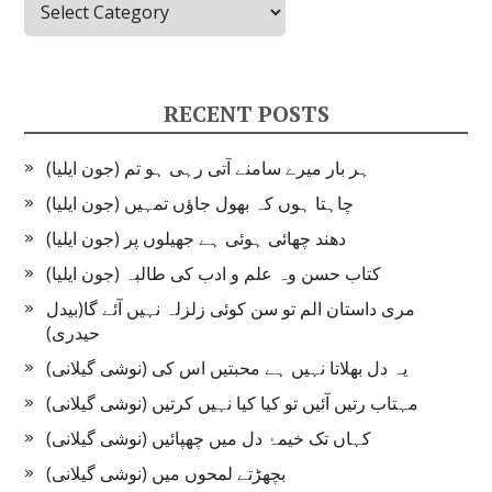
RECENT POSTS
ہر بار میرے سامنے آتی رہی ہو تم (جون ایلیا)
چاہتا ہوں کہ بھول جاؤں تمہیں (جون ایلیا)
دھند چھائی ہوئی ہے جھیلوں پر (جون ایلیا)
کتاب حسن وہ علم و ادب کی طالبہ (جون ایلیا)
مری داستان الم تو سن کوئی زلزلہ نہیں آئے گا(بیدل
حیدری)
یہ دل بھلاتا نہیں ہے محبتیں اس کی (نوشی گیلانی)
مہتاب رتیں آئیں تو کیا کیا نہیں کرتیں (نوشی گیلانی)
کہاں تک خیمۂ دل میں چھپائیں (نوشی گیلانی)
بچھڑتے لمحوں میں (نوشی گیلانی)