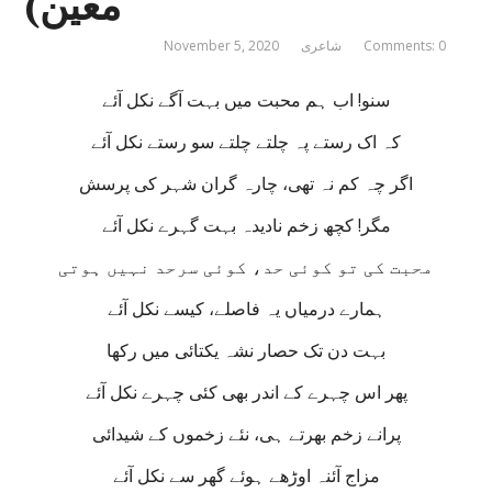
معین)
Comments: 0
شاعری
November 5, 2020
سنو! اب ہم محبت میں بہت آگے نکل آئے
کہ اک رستے پہ چلتے چلتے سو رستے نکل آئے
اگر چہ کم نہ تھی، چارہ گران شہر کی پرسش
مگر! کچھ زخم نادیدہ بہت گہرے نکل آئے
محبت کی تو کوئی حد، کوئی سرحد نہیں ہوتی
ہمارے درمیاں یہ فاصلے، کیسے نکل آئے
بہت دن تک حصار نشہ یکتائی میں رکھا
پھر اس چہرے کے اندر بھی کئی چہرے نکل آئے
پرانے زخم بھرتے ہی، نئے زخموں کے شیدائی
مزاج آئنہ اوڑھے ہوئے گھر سے نکل آئے