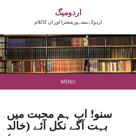
اردومیگ
اردوکےمشہورشعئرا اور ان کاکلام
MENU
سنو! اب ہم محبت میں
بہت آگے نکل آئے (خالد