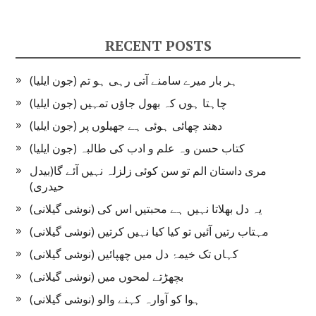
RECENT POSTS
ہر بار میرے سامنے آتی رہی ہو تم (جون ایلیا)
چاہتا ہوں کہ بھول جاؤں تمہیں (جون ایلیا)
دھند چھائی ہوئی ہے جھیلوں پر (جون ایلیا)
کتاب حسن وہ علم و ادب کی طالبہ (جون ایلیا)
مری داستان الم تو سن کوئی زلزلہ نہیں آئے گا(بیدل
حیدری)
یہ دل بھلاتا نہیں ہے محبتیں اس کی (نوشی گیلانی)
مہتاب رتیں آئیں تو کیا کیا نہیں کرتیں (نوشی گیلانی)
کہاں تک خیمۂ دل میں چھپائیں (نوشی گیلانی)
بچھڑتے لمحوں میں (نوشی گیلانی)
ہوا کو آوارہ کہنے والو (نوشی گیلانی)