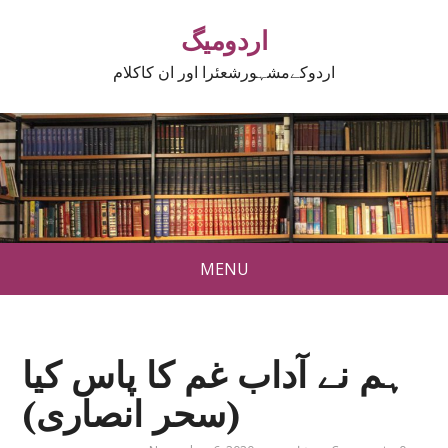
اردومیگ
اردوکےمشہورشعئرا اور ان کاکلام
MENU
ہم نے آداب غم کا پاس کیا
(سحر انصاری)