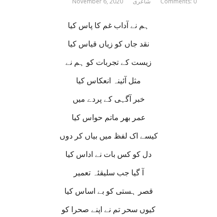
Comments: 0
شاعری
November 6, 2020
ہم نے آداب غم کا پاس کیا
نقد جاں کو زیاں قیاس کیا
زیست کے تجربات کو ہم نے
مثل آئینہ انعکاس کیا
خبر آگہی کے پردے میں
عمر بھر ماتم حواس کیا
کیسے اک لفظ میں بیاں کر دوں
دل کو کس بات نے اداس کیا
آ گیا جب سلیقئہ تعمیر
قصر ہستی کو بے اساس کیا
کیوں سحر تم نے اپنے صحرا کو